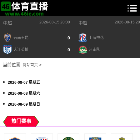
2026-08-15 20:00
2026-08-15 20
中超
中超
0
云南玉昆
上海申花
0
大连英博
河南队
当前位置:
>
网站首页
2026-08-07 星期五
2026-08-08 星期六
2026-08-09 星期日
热门赛事