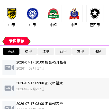
中甲
中甲
中超
中甲
巴西甲
录像推荐
英超
德甲
法甲
西甲
意甲
NBA
2026-07-17 10:00 掘金VS开拓者
2026年-07月-17日
2026-07-17 09:00 热火VS猛龙
2026年-07月-17日
2026-07-17 08:00 老鹰VS灰熊