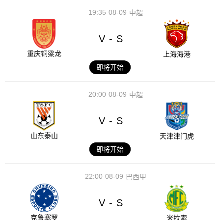
19:35
08-09
中超
V
S
-
重庆铜梁龙
上海海港
即将开始
20:00
08-09
中超
V
S
-
山东泰山
天津津门虎
即将开始
22:00
08-09
巴西甲
V
S
-
克鲁塞罗
米拉索