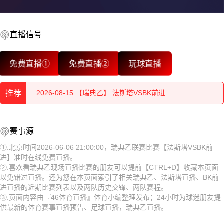
直播信号
2026-08-15 【瑞典乙】 法斯塔VSBK前进
免费直播①
免费直播②
玩球直播
2026-08-15 【瑞典乙】 法斯塔VSBK前进
推荐
2026-08-15 【瑞典乙】 法斯塔VSBK前进
2026-08-15 【瑞典乙】 法斯塔VSBK前进
2026-08-15 【瑞典乙】 法斯塔VSBK前进
赛事源
2026-08-15 【瑞典乙】 法斯塔VSBK前进
2026-08-15 【瑞典乙】 法斯塔VSBK前进
①.北京时间2026-06-06 21:00:00，瑞典乙联赛比赛【法斯塔VSBK前
进】准时在线免费直播。
2026-08-15 【瑞典乙】 法斯塔VSBK前进
2026-08-15 【瑞典乙】 法斯塔VSBK前进
②.喜欢看瑞典乙现场直播比赛的朋友可以提前【CTRL+D】收藏本页面
以免错过直播。还为您在本页面索引了相关瑞典乙、法斯塔直播、BK前
2026-08-15 【瑞典乙】 法斯塔VSBK前进
2026-08-15 【瑞典乙】 法斯塔VSBK前进
进直播的近期比赛列表以及两队历史交锋、两队赛程。
③.页面内容由『46体育直播』体育小编整理发布；24小时为球迷朋友提
2026-08-15 【瑞典乙】 法斯塔VSBK前进
2026-08-15 【瑞典乙】 法斯塔VSBK前进
供最新的体育赛事直播预告、足球直播，瑞典乙直播。
2026-08-15 【瑞典乙】 法斯塔VSBK前进
2026-08-15 【瑞典乙】 法斯塔VSBK前进