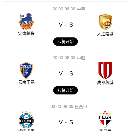
20:00
08-08
中甲
V
S
-
定南赣联
大连鲲城
即将开始
20:00
08-08
中超
V
S
-
云南玉昆
成都蓉城
即将开始
03:00
08-09
巴西甲
V
S
-