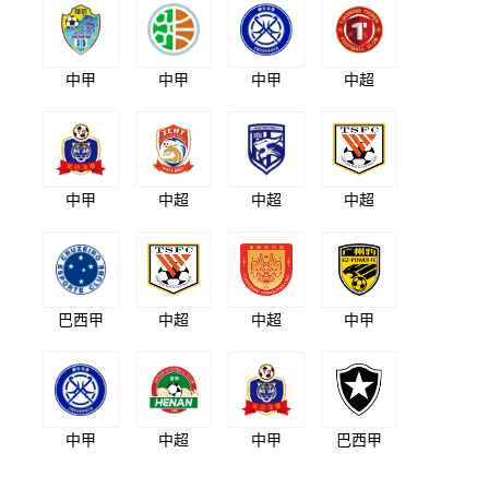
中甲
中甲
中甲
中超
中甲
中超
中超
中超
巴西甲
中超
中超
中甲
中甲
中超
中甲
巴西甲