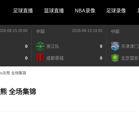
足球直播
篮球直播
NBA录像
足球录像
026-08-15 20:00
2026-08-15 19:35
中超
中超
0
浙江队
0
天津津门
0
成都蓉城
0
北京国安
鹰vs灰熊 全场集锦
灰熊 全场集锦