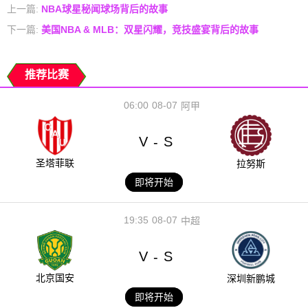
上一篇:
NBA球星秘闻球场背后的故事
下一篇:
美国NBA & MLB：双星闪耀，竞技盛宴背后的故事
推荐比赛
06:00
08-07
阿甲
V
S
-
圣塔菲联
拉努斯
即将开始
19:35
08-07
中超
V
S
-
北京国安
深圳新鹏城
即将开始