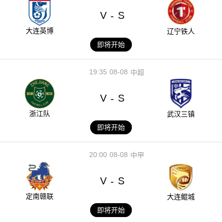
V
S
-
大连英博
辽宁铁人
即将开始
19:35
08-08
中超
V
S
-
浙江队
武汉三镇
即将开始
20:00
08-08
中甲
V
S
-
定南赣联
大连鲲城
即将开始