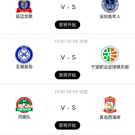
V
S
-
延边龙鼎
深圳青年人
即将开始
19:00
08-09
中甲
V
S
-
无锡吴钩
宁波职业足球俱乐部
即将开始
19:00
08-09
中超
V
S
-
河南队
青岛西海岸
即将开始