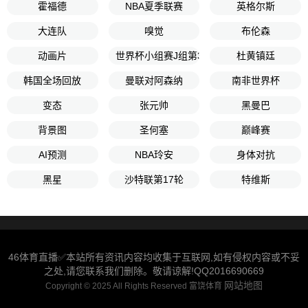
霍福德
NBA夏季联赛
英格尔斯
大连队
嗅觉
布伦森
动画片
世界杯小组赛J组第3轮
杜黄镇廷
韩国全场回放
曼联对阿森纳
南非世界杯
变态
张元帅
黑曼巴
背景图
圣何塞
巅峰赛
AI预测
NBA玲安
身体对抗
黑星
沙特联第17轮
特维斯
46体育直播✅本站所有资讯内容均收集于互联网,如有侵权内容或不妥
之处,请您联系我们删除。敬请谅解!QQ2016690669
网站地图
Copyright © 2025 All Rights Reserved 富饶体育