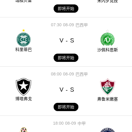
瑞模贝雷
米内罗竞技
即将开始
07:30
08-09
巴西甲
V
S
-
科里蒂巴
沙佩科恩斯
即将开始
08:00
08-09
巴西甲
V
S
-
博塔弗戈
弗鲁米嫩塞
即将开始
18:00
08-09
中甲