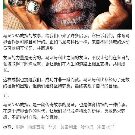
马龙NBA戒指的故事，给我们带来了许多启示。它告诉我们，体育跨
界合作是可能且可行的。正如马龙与科比一样，来自不同领域的运动
员可以相互学习，共同进步。
友谊的力量是无穷的。马龙与科比之间的友谊，不仅让他们在各自的
领域取得了辉煌成就，更让他们在人生的道路上相互支持，共同成
长。
这枚戒指也提醒我们，成功并非一蹴而就。马龙与科比都经历了无数
的挫折和困难，但他们始终坚持梦想，最终实现了自己的目标。
五、
马龙NBA戒指，是一段传奇故事的见证，也是体育精神的一种传承。
在这个跨界合作的时代，让我们以马龙与科比为榜样，勇敢追求梦
想，不断挑战自我，共创辉煌。
标签
：
耶稣
预测首发
菲戈
莫雷利亚
哈尔滨
冲击冠军