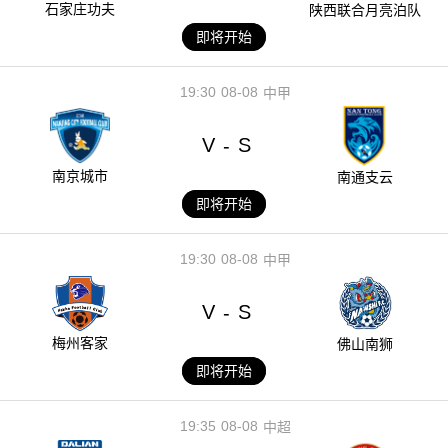
石家庄功夫
陕西联合月亮泊队
即将开始
19:30
08-08
中甲
V
S
-
南京城市
南通支云
即将开始
19:30
08-08
中甲
V
S
-
梅州客家
佛山南狮
即将开始
19:35
08-08
中超