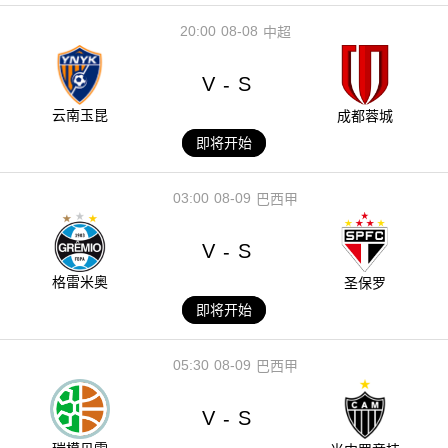
20:00
08-08
中超
V
S
-
云南玉昆
成都蓉城
即将开始
03:00
08-09
巴西甲
V
S
-
格雷米奥
圣保罗
即将开始
05:30
08-09
巴西甲
V
S
-