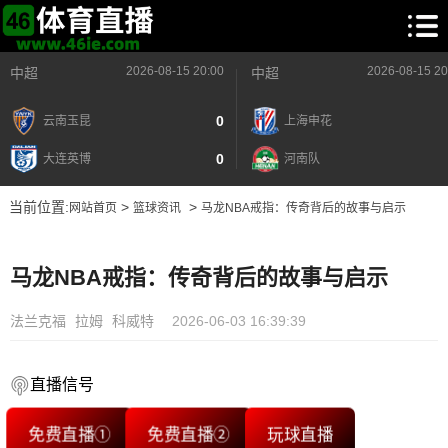
2026-08-15 20:00
2026-08-15 20
中超
中超
0
云南玉昆
上海申花
0
大连英博
河南队
当前位置:
>
>
网站首页
篮球资讯
马龙NBA戒指：传奇背后的故事与启示
马龙NBA戒指：传奇背后的故事与启示
法兰克福
拉姆
科威特
2026-06-03 16:39:39
直播信号
免费直播①
免费直播②
玩球直播