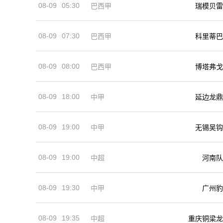
08-09
05:30
巴西甲
瑞模贝雷
08-09
07:30
巴西甲
科里蒂巴
08-09
08:00
巴西甲
博塔弗戈
08-09
18:00
中甲
延边龙鼎
08-09
19:00
中甲
无锡吴钩
08-09
19:00
河南队
中超
08-09
19:30
中甲
广州豹
08-09
19:35
中超
重庆铜梁龙