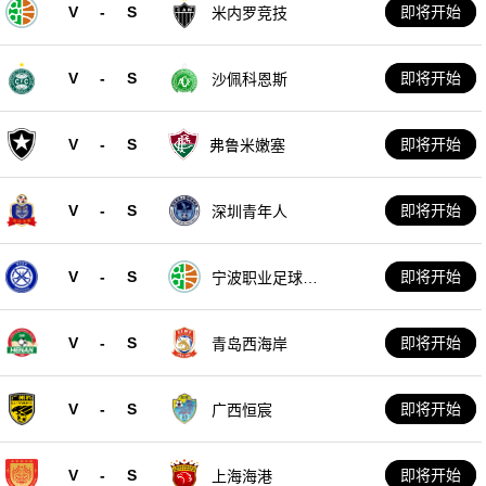
V
-
S
即将开始
米内罗竞技
V
-
S
即将开始
沙佩科恩斯
V
-
S
即将开始
弗鲁米嫩塞
V
-
S
即将开始
深圳青年人
V
-
S
即将开始
宁波职业足球俱
乐部
V
-
S
即将开始
青岛西海岸
V
-
S
即将开始
广西恒宸
V
-
S
即将开始
上海海港