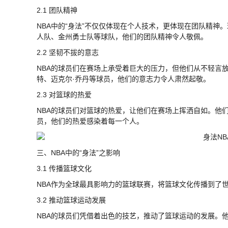
2.1 团队精神
NBA中的“身法”不仅仅体现在个人技术，更体现在团队精
人队、金州勇士队等球队，他们的团队精神令人敬佩。
2.2 坚韧不拔的意志
NBA的球员们在赛场上承受着巨大的压力，但他们从不轻言
特、迈克尔·乔丹等球员，他们的意志力令人肃然起敬。
2.3 对篮球的热爱
NBA的球员们对篮球的热爱，让他们在赛场上挥洒自如。他
员，他们的热爱感染着每一个人。
三、NBA中的“身法”之影响
3.1 传播篮球文化
NBA作为全球最具影响力的篮球联赛，将篮球文化传播到了
3.2 推动篮球运动发展
NBA的球员们凭借着出色的技艺，推动了篮球运动的发展。