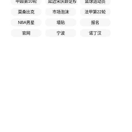
中超第10轮
延边宋庆龄足校
篮球运动员
莫桑比克
市场泡沫
法甲第22轮
NBA男星
墙贴
报名
官网
宁波
诺丁汉