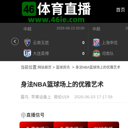
首页
2026-08-15 20:00
2
中超
中超
云南玉昆
0
上海申花
大连英博
0
河南队
当前位置:
>
>
网站首页
篮球资讯
身法NBA篮球场上的优雅艺术
身法NBA篮球场上的优雅艺术
露鸟
苹果设备上
哥伦U19
2026-06-03 17:17:58
直播信号