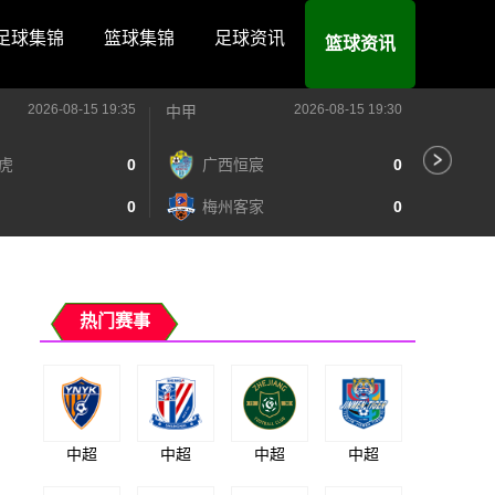
足球集锦
篮球集锦
足球资讯
篮球资讯
2026-08-15 19:35
2026-08-15 19:30
中甲
中甲
虎
0
广西恒宸
0
陕
0
梅州客家
0
长
热门赛事
中超
中超
中超
中超