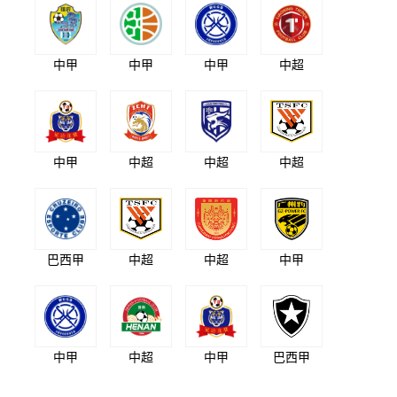
中甲
中甲
中甲
中超
中甲
中超
中超
中超
巴西甲
中超
中超
中甲
中甲
中超
中甲
巴西甲