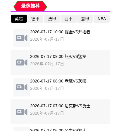
录像推荐
英超
德甲
法甲
西甲
意甲
NBA
2026-07-17 10:00 掘金VS开拓者
2026年-07月-17日
2026-07-17 09:00 热火VS猛龙
2026年-07月-17日
2026-07-17 08:00 老鹰VS灰熊
2026年-07月-17日
2026-07-17 07:00 尼克斯VS勇士
2026年-07月-17日
2026-07-17 06:00 公牛VS湖人