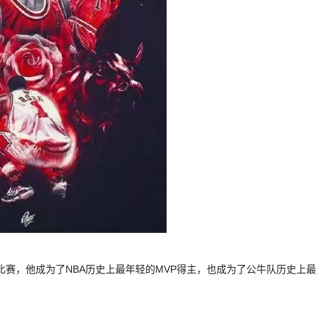
场比赛，他成为了NBA历史上最年轻的MVP得主，也成为了公牛队历史上最