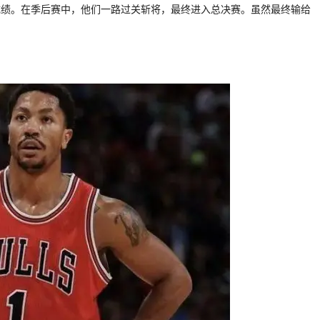
一的成绩。在季后赛中，他们一路过关斩将，最终进入总决赛。虽然最终输给