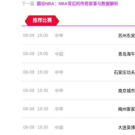
下一篇:
圆谷NBA：NBA背后的传奇故事与数据解析
推荐比赛
08-08
19:00
中甲
苏州东吴
08-08
19:00
中超
青岛海牛
08-08
19:30
中甲
石家庄功夫
08-08
19:30
中甲
南京城市
08-08
19:30
中甲
梅州客家
08-08
19:35
中超
大连英博