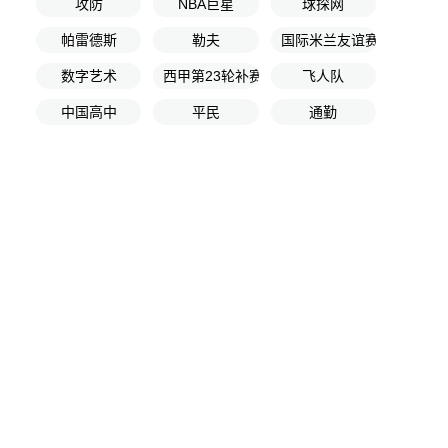
攻防
NBA巨星
球探网
帕雷德斯
勒夫
国际米兰友谊赛
数字艺术
西甲第23轮补赛
飞人队
中国高中
平民
通勤