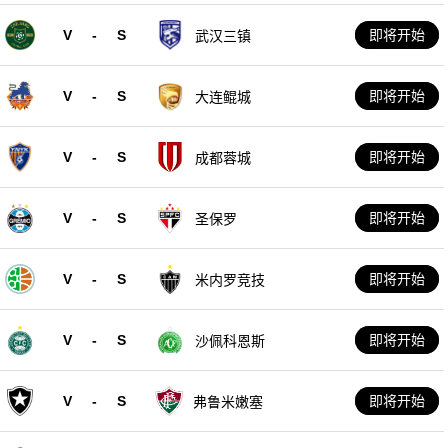
V
-
S
即将开始
武汉三镇
V
-
S
即将开始
大连鲲城
V
-
S
即将开始
成都蓉城
V
-
S
即将开始
圣保罗
V
-
S
即将开始
米内罗竞技
V
-
S
即将开始
沙佩科恩斯
V
-
S
即将开始
弗鲁米嫩塞