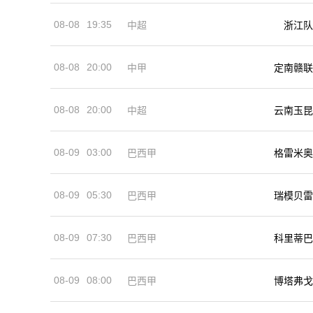
08-08
19:35
中超
浙江队
08-08
20:00
中甲
定南赣联
08-08
20:00
中超
云南玉昆
08-09
03:00
巴西甲
格雷米奥
08-09
05:30
巴西甲
瑞模贝雷
08-09
07:30
巴西甲
科里蒂巴
08-09
08:00
巴西甲
博塔弗戈