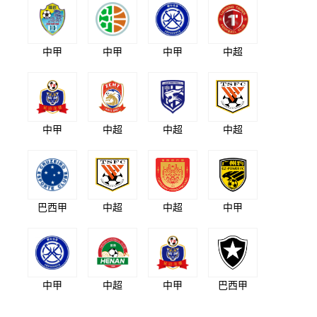
中甲
中甲
中甲
中超
中甲
中超
中超
中超
巴西甲
中超
中超
中甲
中甲
中超
中甲
巴西甲