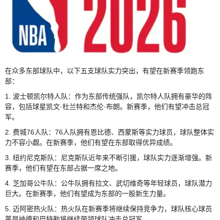
在众多东部球队中，以下五支球队实力突出，有望在新赛季领跑东
部：
1. 波士顿凯尔特人队：作为东部传统强队，凯尔特人队拥有豪华的阵
容，包括球星凯文·杜兰特和杰伦·布朗。新赛季，他们有望冲击总冠
军。
2. 费城76人队：76人队拥有恩比德、西蒙斯等实力球员，球队整体实
力不容小觑。在新赛季，他们有望在东部取得优异成绩。
3. 纽约尼克斯队：尼克斯队近年来不断引援，球队实力逐渐增强。新
赛季，他们有望在东部占据一席之地。
4. 芝加哥公牛队：公牛队拥有拉文、武切维奇等年轻球员，球队潜力
巨大。在新赛季，他们有望成为东部的一股新生力量。
5. 迈阿密热火队：热火队在新赛季将继续保持竞争力，球队核心球员
莱昂纳德和巴特勒将继续带领球队冲击总冠军。