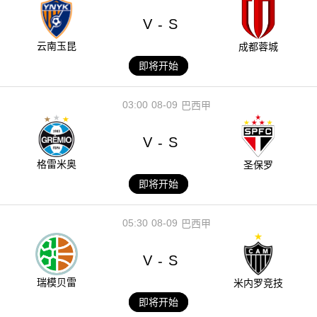
V
S
-
云南玉昆
成都蓉城
即将开始
03:00
08-09
巴西甲
V
S
-
格雷米奥
圣保罗
即将开始
05:30
08-09
巴西甲
V
S
-
瑞模贝雷
米内罗竞技
即将开始