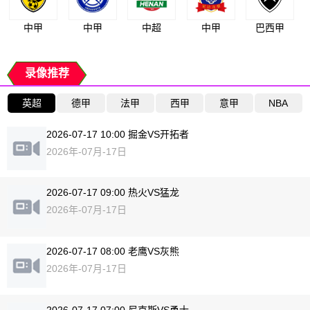
中甲
中甲
中超
中甲
巴西甲
录像推荐
英超
德甲
法甲
西甲
意甲
NBA
2026-07-17 10:00 掘金VS开拓者
2026年-07月-17日
2026-07-17 09:00 热火VS猛龙
2026年-07月-17日
2026-07-17 08:00 老鹰VS灰熊
2026年-07月-17日