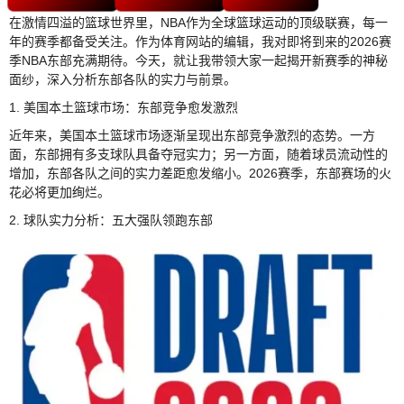
在激情四溢的篮球世界里，NBA作为全球篮球运动的顶级联赛，每一
年的赛季都备受关注。作为体育网站的编辑，我对即将到来的2026赛
季NBA东部充满期待。今天，就让我带领大家一起揭开新赛季的神秘
面纱，深入分析东部各队的实力与前景。
1. 美国本土篮球市场：东部竞争愈发激烈
近年来，美国本土篮球市场逐渐呈现出东部竞争激烈的态势。一方
面，东部拥有多支球队具备夺冠实力；另一方面，随着球员流动性的
增加，东部各队之间的实力差距愈发缩小。2026赛季，东部赛场的火
花必将更加绚烂。
2. 球队实力分析：五大强队领跑东部