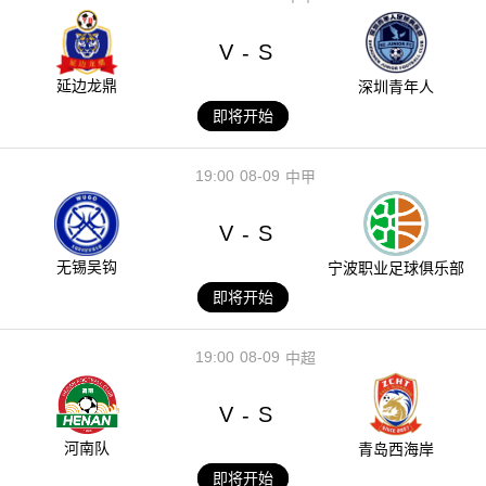
V
S
-
延边龙鼎
深圳青年人
即将开始
19:00
08-09
中甲
V
S
-
无锡吴钩
宁波职业足球俱乐部
即将开始
19:00
08-09
中超
V
S
-
河南队
青岛西海岸
即将开始