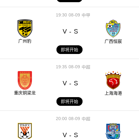
19:30
08-09
中甲
V
S
-
广州豹
广西恒宸
即将开始
19:35
08-09
中超
V
S
-
重庆铜梁龙
上海海港
即将开始
20:00
08-09
中超
V
S
-