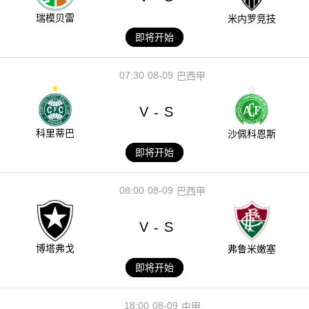
瑞模贝雷
米内罗竞技
即将开始
07:30
08-09
巴西甲
V
S
-
科里蒂巴
沙佩科恩斯
即将开始
08:00
08-09
巴西甲
V
S
-
博塔弗戈
弗鲁米嫩塞
即将开始
18:00
08-09
中甲