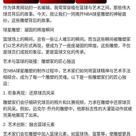
作为体育网站的一名编辑，我常常穿梭在篮球与艺术之间，那些伟大
球员背后的故事。今天，就让我们一同揭开NBA球星雕塑的神秘面
纱，这些雕塑背后的故事。
球星雕塑：凝固的辉煌瞬间
篮球场上的瞬间，总有一些让人难忘的瞬间。而当这些瞬间被雕塑家
们以艺术的形式再现，便成为了一座座凝固的辉煌。这些雕塑，不仅
是球员们成就的象征，更是篮球文化的传承。
艺术与篮球的碰撞：雕塑家的匠心独运
在NBA球星雕塑的制作过程中，艺术家们如何将篮球精神与艺术手法
相结合，成为了每一个雕塑的灵魂。以下是一些雕塑家们的匠心独
运：
1. 形象再现：还原球员风采
雕塑家们会仔细研究球员的照片和比赛视频，力求在雕塑中还原球员
的风采。例如，迈克尔·乔丹的雕塑中，他那标志性的大灌篮动作就被
完美地展现了出来。
2. 艺术创新：融合篮球元素
艺术家们会在雕塑中加入篮球元素，如篮球场、篮筐等，使雕塑更具