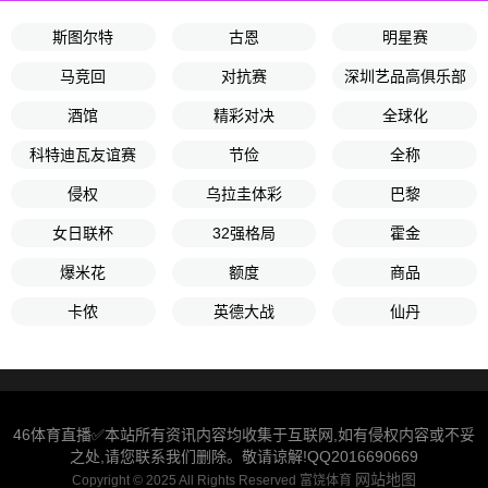
斯图尔特
古恩
明星赛
马竞回
对抗赛
深圳艺品高俱乐部
酒馆
精彩对决
全球化
科特迪瓦友谊赛
节俭
全称
侵权
乌拉圭体彩
巴黎
女日联杯
32强格局
霍金
爆米花
额度
商品
卡侬
英德大战
仙丹
46体育直播✅本站所有资讯内容均收集于互联网,如有侵权内容或不妥
之处,请您联系我们删除。敬请谅解!QQ2016690669
网站地图
Copyright © 2025 All Rights Reserved 富饶体育