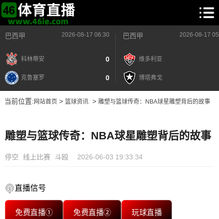
2026-08-17 06:30
2026-08-17 05
巴西甲
巴西甲
0
科林蒂安
维多利亚
0
克鲁塞罗
博塔弗戈
当前位置:
>
>
网站首页
篮球资讯
雕塑与篮球传奇：NBA球星雕塑背后的故事
雕塑与篮球传奇：NBA球星雕塑背后的故事
停空
线上比赛
斗殴
2026-06-03 19:33:34
直播信号
免费直播①
免费直播②
玩球直播