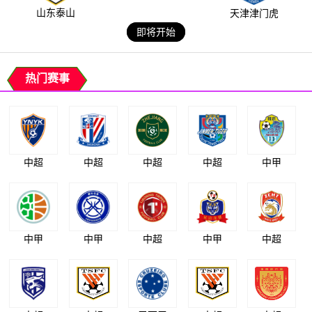
山东泰山
天津津门虎
即将开始
热门赛事
中超
中超
中超
中超
中甲
中甲
中甲
中超
中甲
中超