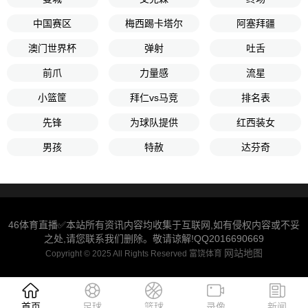
中国赛区
梅西踢卡塔尔
阿塞拜疆
澳门世界杯
弹射
吐舌
前爪
力量感
流星
小篮筐
拜仁vs马竞
排名表
先锋
为球队提供
红西装女
男孩
特赦
达芬奇
46体育直播✅本站所有资讯内容均收集于互联网,如有侵权内容或不妥
之处,请您联系我们删除。敬请谅解!QQ2016690669
网站地图
Copyright © 2025 All Rights Reserved 富饶体育
首页
足球
篮球
录像
新闻