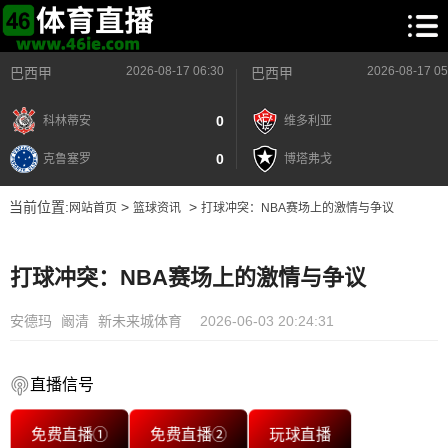
2026-08-17 06:30
2026-08-17 05
巴西甲
巴西甲
0
科林蒂安
维多利亚
0
克鲁塞罗
博塔弗戈
当前位置:
>
>
网站首页
篮球资讯
打球冲突：NBA赛场上的激情与争议
打球冲突：NBA赛场上的激情与争议
安德玛
阚清
新未来城体育
2026-06-03 20:24:31
直播信号
免费直播①
免费直播②
玩球直播