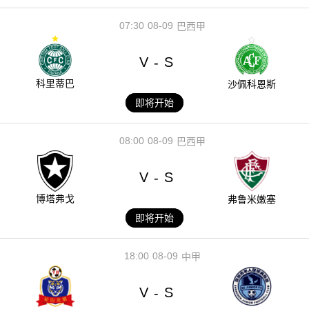
07:30
08-09
巴西甲
V
S
-
科里蒂巴
沙佩科恩斯
即将开始
08:00
08-09
巴西甲
V
S
-
博塔弗戈
弗鲁米嫩塞
即将开始
18:00
08-09
中甲
V
S
-