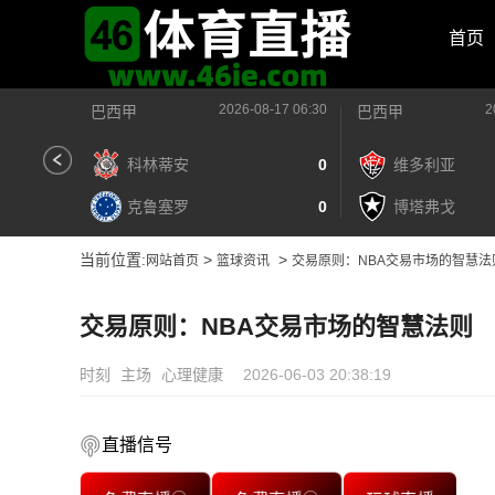
首页
2026-08-17 06:30
2
巴西甲
巴西甲
科林蒂安
0
维多利亚
克鲁塞罗
0
博塔弗戈
当前位置:
>
>
网站首页
篮球资讯
交易原则：NBA交易市场的智慧法
交易原则：NBA交易市场的智慧法则
时刻
主场
心理健康
2026-06-03 20:38:19
直播信号