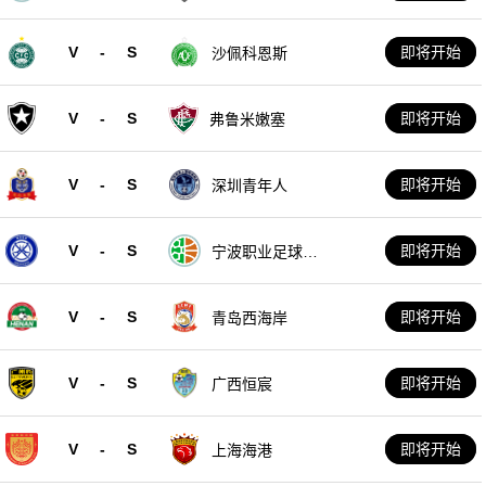
V
-
S
即将开始
沙佩科恩斯
V
-
S
即将开始
弗鲁米嫩塞
V
-
S
即将开始
深圳青年人
V
-
S
即将开始
宁波职业足球俱
乐部
V
-
S
即将开始
青岛西海岸
V
-
S
即将开始
广西恒宸
V
-
S
即将开始
上海海港