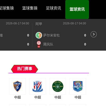
足球集锦
篮球集锦
足球资讯
篮球资讯
2026-08-17 04:00
2026-08-17 04:00
阿甲
阿甲
维
0
萨尔米安杜
0
河
0
飓风队
0
阿
热门赛事
中超
中超
中超
中超