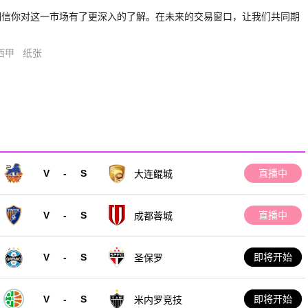
相信你对这一市场有了更深入的了解。在未来的交易窗口，让我们共同期
西甲
纸张
V
-
S
直播中
大连鲲城
V
-
S
直播中
成都蓉城
V
-
S
即将开始
圣保罗
V
-
S
即将开始
米内罗竞技