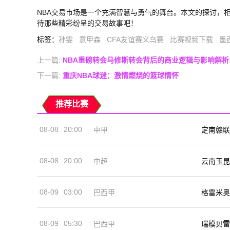
NBA交易市场是一个充满智慧与勇气的舞台。本文的探讨，
待那些精彩纷呈的交易故事吧！
标签
：
孙雯
意甲森
CFA友谊赛义乌赛
比赛视频下载
墨
上一篇:
NBA重磅转会马修斯转会背后的商业逻辑与影响解析
下一篇:
重庆NBA球迷：激情燃烧的篮球情怀
推荐比赛
08-08
20:00
中甲
定南赣联
08-08
20:00
中超
云南玉昆
08-09
03:00
巴西甲
格雷米奥
08-09
05:30
巴西甲
瑞模贝雷