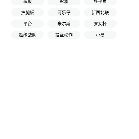
模板
彩澳
胜平负
护腿板
可乐仔
新西北联
平台
米尔斯
罗女杯
超级战队
投篮动作
小易