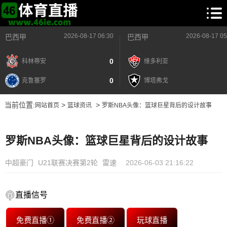
2026-08-17 06:30
2026-08-17 05
巴西甲
巴西甲
0
科林蒂安
维多利亚
0
克鲁塞罗
博塔弗戈
当前位置:
>
>
网站首页
篮球资讯
罗斯NBA头像：篮球巨星背后的设计故事
罗斯NBA头像：篮球巨星背后的设计故事
中超豪门
U21联赛决赛第2轮
雷速
2026-06-03 21:16:22
直播信号
免费直播①
免费直播②
玩球直播