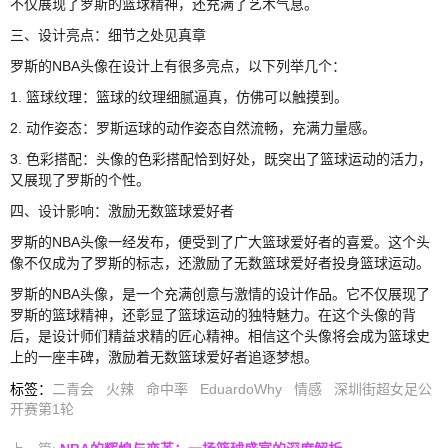
不仅展现了罗斯的篮球精神，还充满了艺术气息。
三、设计亮点：细节之处见真章
罗斯的NBA头像在设计上有很多亮点，以下列举几个：
1. 篮球纹理：篮球的纹理细腻逼真，仿佛可以触摸到。
2. 动作姿态：罗斯运球的动作姿态自然流畅，充满力量感。
3. 色彩搭配：头像的色彩搭配恰到好处，既突出了篮球运动的活力，
又展现了罗斯的个性。
四、设计影响：激励无数篮球爱好者
罗斯的NBA头像一经发布，便受到了广大篮球爱好者的喜爱。这个头
像不仅成为了罗斯的标志，还激励了无数篮球爱好者投身篮球运动。
罗斯的NBA头像，是一个充满创意与激情的设计作品。它不仅展现了
罗斯的篮球精神，还彰显了篮球运动的独特魅力。在这个头像的背
后，是设计师们精益求精的匠心精神。相信这个头像将会成为篮球史
上的一座丰碑，激励着无数篮球爱好者追逐梦想。
标签
：
二青会
火辣
命中率
EduardoWhy
情感
深圳街超女足公
开赛第1轮