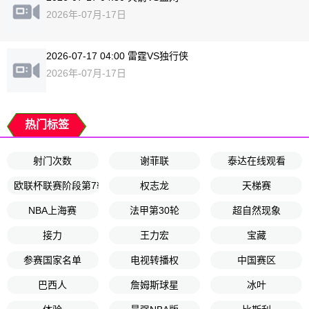
2026年-07月-17日
2026-07-17 04:00 雷霆VS独行侠
2026年-07月-17日
热门标签
射门次数
谢菲联
泰达在线观看
欧联杯联赛阶段第7轮
权志龙
天梯赛
NBA上海赛
法甲第30轮
超自然现象
接力
王力宏
宝藏
参赛国家名单
电视转播权
中国赛区
巴西人
詹姆斯球星
冰叶