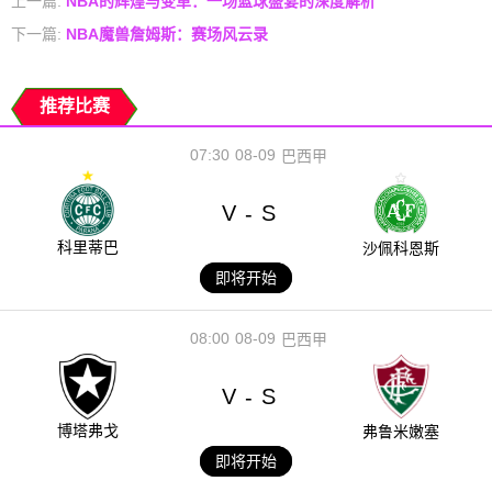
上一篇:
NBA的辉煌与变革：一场篮球盛宴的深度解析
下一篇:
NBA魔兽詹姆斯：赛场风云录
推荐比赛
07:30
08-09
巴西甲
V
S
-
科里蒂巴
沙佩科恩斯
即将开始
08:00
08-09
巴西甲
V
S
-
博塔弗戈
弗鲁米嫩塞
即将开始