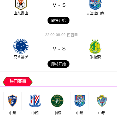
V
S
-
山东泰山
天津津门虎
即将开始
22:00
08-09
巴西甲
V
S
-
克鲁塞罗
米拉索
即将开始
热门赛事
中超
中超
中超
中超
中甲