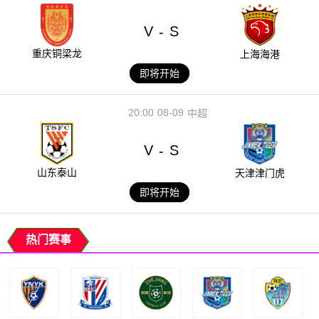
V
S
-
重庆铜梁龙
上海海港
即将开始
20:00
08-09
中超
V
S
-
山东泰山
天津津门虎
即将开始
热门赛事