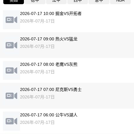
2026-07-17 10:00 掘金VS开拓者
2026年-07月-17日
2026-07-17 09:00 热火VS猛龙
2026年-07月-17日
2026-07-17 08:00 老鹰VS灰熊
2026年-07月-17日
2026-07-17 07:00 尼克斯VS勇士
2026年-07月-17日
2026-07-17 06:00 公牛VS湖人
2026年-07月-17日