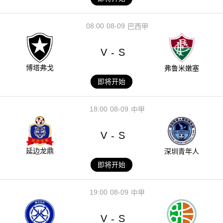
08:00
08-09
巴西甲
V
S
-
博塔弗戈
弗鲁米嫩塞
即将开始
18:00
08-09
中甲
V
S
-
延边龙鼎
深圳青年人
即将开始
19:00
08-09
中甲
V
S
-