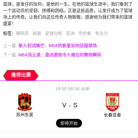
篮球，是发仔的信仰，是他的一生。在他的篮球生涯中，我们看到了
一个运动员的坚韧、拼搏和团结。正是这些品质，让发仔成为了篮球
场上的传奇。让我们向这位传奇人物致敬，感谢他为我们带来的篮球
盛宴！
标签
：
穆阿尼
赵辰
足球分析
亚洲
守护者
专注力
上一篇:
新人初试锋芒：NBA的新星如何征服球场
下一篇:
NBA风云录：盘点那些令人难忘的赛场瞬间
推荐比赛
19:00
08-08
中甲
V
S
-
苏州东吴
长春亚泰
即将开始