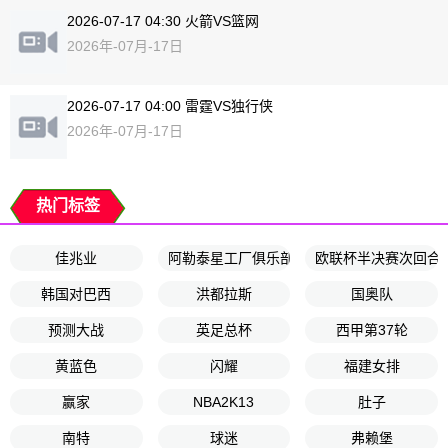
2026-07-17 04:30 火箭VS篮网
2026年-07月-17日
2026-07-17 04:00 雷霆VS独行侠
2026年-07月-17日
热门标签
佳兆业
阿勒泰星工厂俱乐部U12
欧联杯半决赛次回合
韩国对巴西
洪都拉斯
国奥队
预测大战
英足总杯
西甲第37轮
黄蓝色
闪耀
福建女排
赢家
NBA2K13
肚子
南特
球迷
弗赖堡