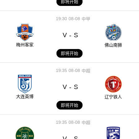
即将开始
19:30
08-08
中甲
V
S
-
梅州客家
佛山南狮
即将开始
19:35
08-08
中超
V
S
-
大连英博
辽宁铁人
即将开始
19:35
08-08
中超
V
S
-