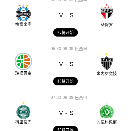
V
S
-
格雷米奥
圣保罗
即将开始
05:30
08-09
巴西甲
V
S
-
瑞模贝雷
米内罗竞技
即将开始
07:30
08-09
巴西甲
V
S
-
科里蒂巴
沙佩科恩斯
即将开始