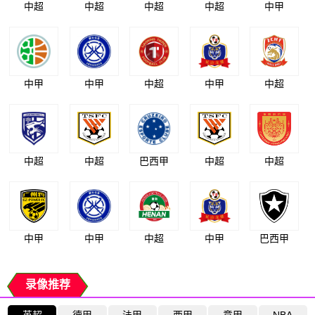
中超
中超
中超
中超
中甲
中甲
中甲
中超
中甲
中超
中超
中超
巴西甲
中超
中超
中甲
中甲
中超
中甲
巴西甲
录像推荐
英超
德甲
法甲
西甲
意甲
NBA