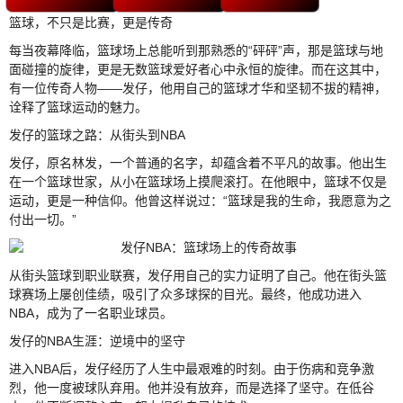
篮球，不只是比赛，更是传奇
每当夜幕降临，篮球场上总能听到那熟悉的“砰砰”声，那是篮球与地
面碰撞的旋律，更是无数篮球爱好者心中永恒的旋律。而在这其中，
有一位传奇人物——发仔，他用自己的篮球才华和坚韧不拔的精神，
诠释了篮球运动的魅力。
发仔的篮球之路：从街头到NBA
发仔，原名林发，一个普通的名字，却蕴含着不平凡的故事。他出生
在一个篮球世家，从小在篮球场上摸爬滚打。在他眼中，篮球不仅是
运动，更是一种信仰。他曾这样说过：“篮球是我的生命，我愿意为之
付出一切。”
从街头篮球到职业联赛，发仔用自己的实力证明了自己。他在街头篮
球赛场上屡创佳绩，吸引了众多球探的目光。最终，他成功进入
NBA，成为了一名职业球员。
发仔的NBA生涯：逆境中的坚守
进入NBA后，发仔经历了人生中最艰难的时刻。由于伤病和竞争激
烈，他一度被球队弃用。他并没有放弃，而是选择了坚守。在低谷