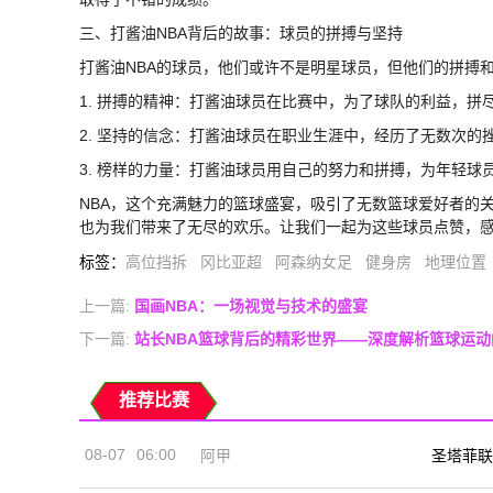
三、打酱油NBA背后的故事：球员的拼搏与坚持
打酱油NBA的球员，他们或许不是明星球员，但他们的拼搏
1. 拼搏的精神：打酱油球员在比赛中，为了球队的利益，拼
2. 坚持的信念：打酱油球员在职业生涯中，经历了无数次
3. 榜样的力量：打酱油球员用自己的努力和拼搏，为年轻
NBA，这个充满魅力的篮球盛宴，吸引了无数篮球爱好者的
也为我们带来了无尽的欢乐。让我们一起为这些球员点赞，
标签
：
高位挡拆
冈比亚超
阿森纳女足
健身房
地理位置
上一篇:
国画NBA：一场视觉与技术的盛宴
下一篇:
站长NBA篮球背后的精彩世界——深度解析篮球运动
推荐比赛
08-07
06:00
阿甲
圣塔菲联