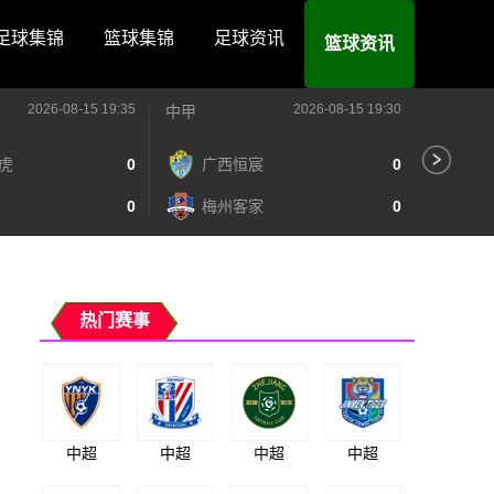
足球集锦
篮球集锦
足球资讯
篮球资讯
2026-08-15 19:35
2026-08-15 19:30
中甲
中甲
虎
0
广西恒宸
0
陕
0
梅州客家
0
长
热门赛事
中超
中超
中超
中超