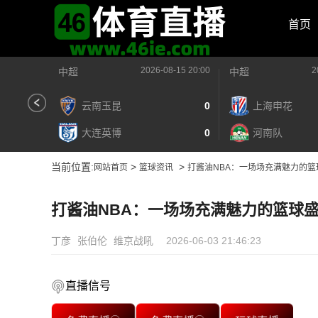
首页
2026-08-15 20:00
2
中超
中超
云南玉昆
0
上海申花
大连英博
0
河南队
当前位置:
>
>
网站首页
篮球资讯
打酱油NBA：一场场充满魅力的篮
打酱油NBA：一场场充满魅力的篮球
丁彦
张伯伦
维京战吼
2026-06-03 21:46:23
直播信号