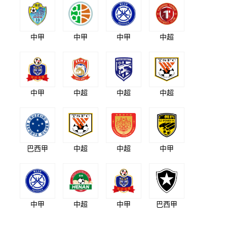
中甲
中甲
中甲
中超
中甲
中超
中超
中超
巴西甲
中超
中超
中甲
中甲
中超
中甲
巴西甲