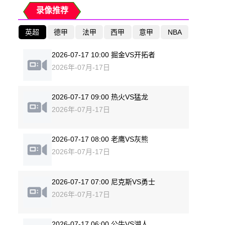
录像推荐
英超
德甲
法甲
西甲
意甲
NBA
2026-07-17 10:00 掘金VS开拓者
2026年-07月-17日
2026-07-17 09:00 热火VS猛龙
2026年-07月-17日
2026-07-17 08:00 老鹰VS灰熊
2026年-07月-17日
2026-07-17 07:00 尼克斯VS勇士
2026年-07月-17日
2026-07-17 06:00 公牛VS湖人