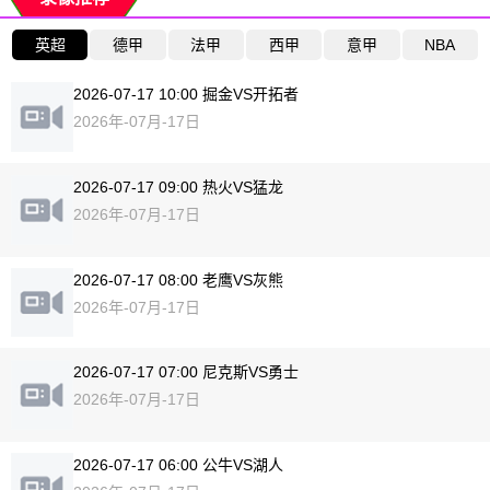
英超
德甲
法甲
西甲
意甲
NBA
2026-07-17 10:00 掘金VS开拓者
2026年-07月-17日
2026-07-17 09:00 热火VS猛龙
2026年-07月-17日
2026-07-17 08:00 老鹰VS灰熊
2026年-07月-17日
2026-07-17 07:00 尼克斯VS勇士
2026年-07月-17日
2026-07-17 06:00 公牛VS湖人