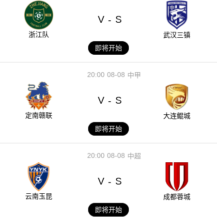
V
S
-
浙江队
武汉三镇
即将开始
20:00
08-08
中甲
V
S
-
定南赣联
大连鲲城
即将开始
20:00
08-08
中超
V
S
-
云南玉昆
成都蓉城
即将开始