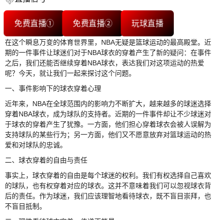
免费直播①
免费直播②
玩球直播
在这个瞬息万变的体育世界里，NBA无疑是篮球运动的最高殿堂。近
期的一件事件让球迷们对于NBA球衣的穿着产生了新的疑问：在事件
之后，我们还能否继续穿着NBA球衣，表达我们对这项运动的热爱
呢？今天，就让我们一起来探讨这个问题。
一、事件影响下的球衣穿着心理
近年来，NBA在全球范围内的影响力不断扩大，越来越多的球迷选择
穿着NBA球衣，成为球队的支持者。近期的一件事件却让不少球迷对
于球衣的穿着产生了犹豫。一方面，他们担心穿着球衣会被人误解为
支持球队的某些行为；另一方面，他们又不愿意放弃对篮球运动的热
爱和对球队的忠诚。
二、球衣穿着的自由与责任
事实上，球衣穿着的自由是每个球迷的权利。我们有权选择自己喜欢
的球队，也有权穿着对应的球衣。这并不意味着我们可以忽视球衣背
后的责任。作为球迷，我们应该理智地看待球衣，既不盲目崇拜，也
不盲目抵制。