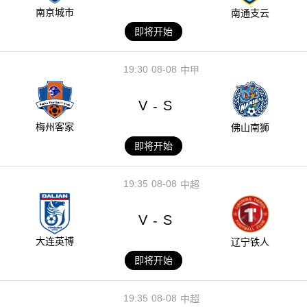
南京城市
南通支云
即将开始
19:30
08-08
中甲
V
S
-
梅州客家
佛山南狮
即将开始
19:35
08-08
中超
V
S
-
大连英博
辽宁铁人
即将开始
19:35
08-08
中超