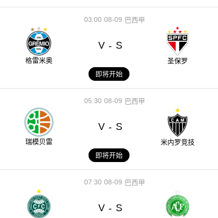
03:00
08-09
巴西甲
V
S
-
格雷米奥
圣保罗
即将开始
05:30
08-09
巴西甲
V
S
-
瑞模贝雷
米内罗竞技
即将开始
07:30
08-09
巴西甲
V
S
-