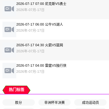
2026-07-17 07:00 尼克斯VS勇士
2026年-07月-17日
2026-07-17 06:00 公牛VS湖人
2026年-07月-17日
2026-07-17 04:30 火箭VS篮网
2026年-07月-17日
2026-07-17 04:00 雷霆VS独行侠
2026年-07月-17日
热门标签
胜分
非洲杯半决赛
成功运动员