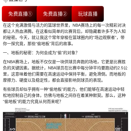
免费直播①
免费直播②
玩球直播
在这个充满激情与活力的篮球世界里，NBA赛场上的每一次精彩对决
都让人热血沸腾。在这看似简单的比赛背后，却隐藏着许多不为人知
的秘密。今天，就让我这个常年穿梭在篮球圈内的“场边观察者”，带
你一探究竟，那些“偷地板”背后的故事。
一、地板的秘密：为何会成为“偷”的对象？
在NBA赛场上，地板不仅仅是一块供球员奔跑的场地，它更是比赛胜
负的关键因素。据统计，NBA球员在比赛中每分钟平均要跑动约2.5公
里，这意味着他们需要在高速运动中保持平衡，避免滑倒。而地板的
摩擦力、硬度以及稳定性，都会直接影响到球员的表现。
有些球员却似乎拥有一种“偷地板”的能力，他们能够在高速运动中轻
松地控制自己的身体，仿佛与地板之间存在着某种默契。那么，这种
“偷地板”的能力究竟从何而来呢？