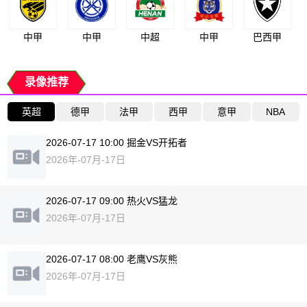
中甲
中甲
中超
中甲
巴西甲
录像推荐
英超
德甲
法甲
西甲
意甲
NBA
2026-07-17 10:00 掘金VS开拓者
2026年-07月-17日
2026-07-17 09:00 热火VS猛龙
2026年-07月-17日
2026-07-17 08:00 老鹰VS灰熊
2026年-07月-17日