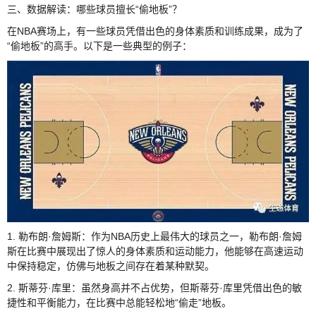
三、数据解读：哪些球员擅长“偷地板”？
在NBA赛场上，有一些球员凭借出色的身体素质和训练成果，成为了
“偷地板”的高手。以下是一些典型的例子：
1. 勒布朗·詹姆斯：作为NBA历史上最伟大的球员之一，勒布朗·詹姆
斯在比赛中展现出了惊人的身体素质和运动能力，他能够在高速运动
中保持稳定，仿佛与地板之间存在着某种默契。
2. 斯蒂芬·库里：虽然身高并不占优势，但斯蒂芬·库里凭借出色的敏
捷性和平衡能力，在比赛中总能轻松地“偷走”地板。