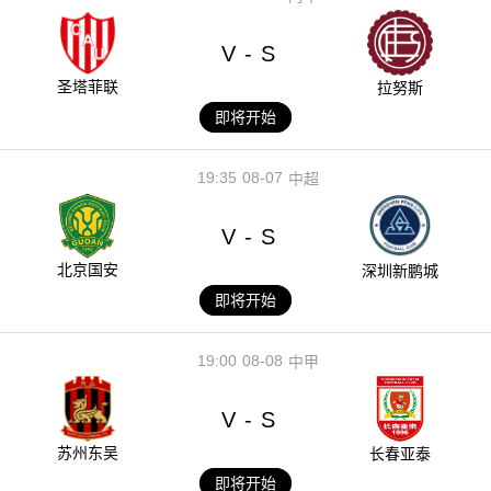
V
S
-
圣塔菲联
拉努斯
即将开始
19:35
08-07
中超
V
S
-
北京国安
深圳新鹏城
即将开始
19:00
08-08
中甲
V
S
-
苏州东吴
长春亚泰
即将开始