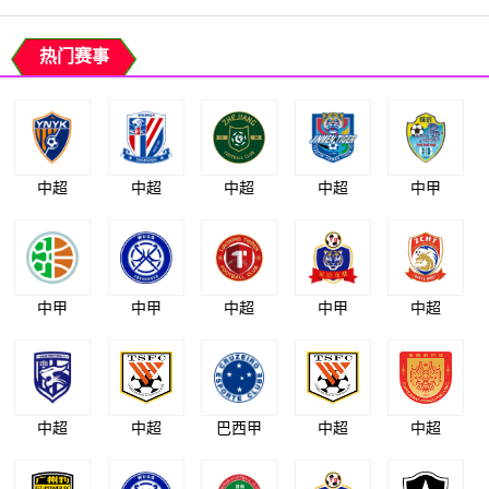
热门赛事
中超
中超
中超
中超
中甲
中甲
中甲
中超
中甲
中超
中超
中超
巴西甲
中超
中超