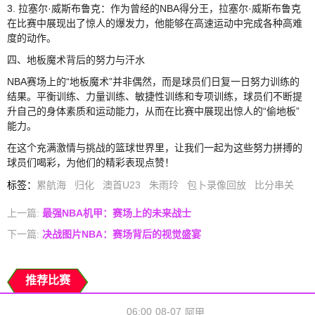
3. 拉塞尔·威斯布鲁克：作为曾经的NBA得分王，拉塞尔·威斯布鲁克
在比赛中展现出了惊人的爆发力，他能够在高速运动中完成各种高难
度的动作。
四、地板魔术背后的努力与汗水
NBA赛场上的“地板魔术”并非偶然，而是球员们日复一日努力训练的
结果。平衡训练、力量训练、敏捷性训练和专项训练，球员们不断提
升自己的身体素质和运动能力，从而在比赛中展现出惊人的“偷地板”
能力。
在这个充满激情与挑战的篮球世界里，让我们一起为这些努力拼搏的
球员们喝彩，为他们的精彩表现点赞！
标签
：
累航海
归化
澳首U23
朱雨玲
包卜录像回放
比分串关
上一篇:
最强NBA机甲：赛场上的未来战士
下一篇:
决战图片NBA：赛场背后的视觉盛宴
推荐比赛
06:00
08-07
阿甲