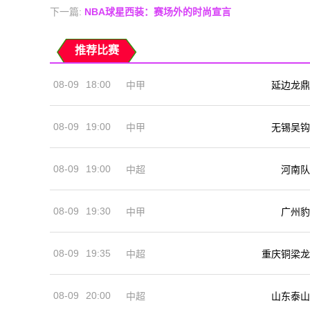
下一篇:
NBA球星西装：赛场外的时尚宣言
推荐比赛
08-09
18:00
中甲
延边龙鼎
08-09
19:00
中甲
无锡吴钩
08-09
19:00
河南队
中超
08-09
19:30
中甲
广州豹
08-09
19:35
中超
重庆铜梁龙
08-09
20:00
中超
山东泰山