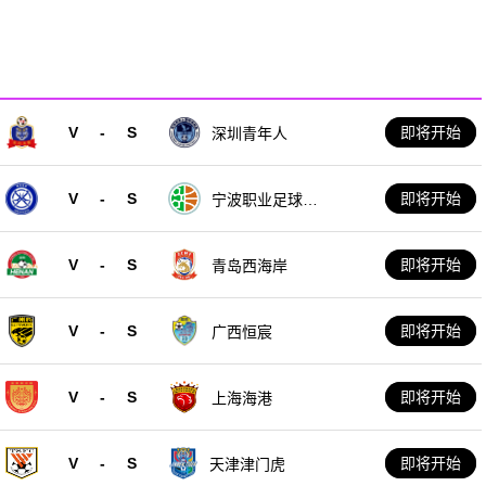
V
-
S
即将开始
深圳青年人
V
-
S
即将开始
宁波职业足球俱
乐部
V
-
S
即将开始
青岛西海岸
V
-
S
即将开始
广西恒宸
V
-
S
即将开始
上海海港
V
-
S
即将开始
天津津门虎