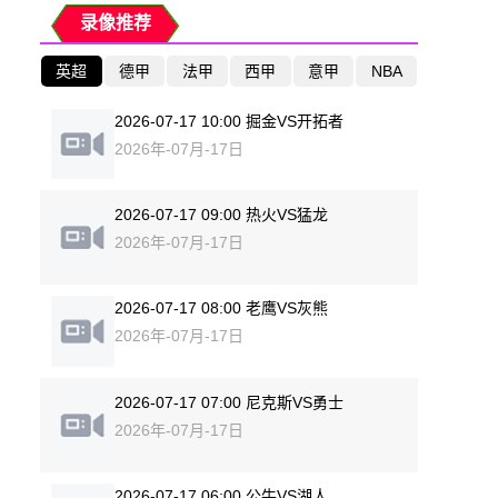
录像推荐
英超
德甲
法甲
西甲
意甲
NBA
2026-07-17 10:00 掘金VS开拓者
2026年-07月-17日
2026-07-17 09:00 热火VS猛龙
2026年-07月-17日
2026-07-17 08:00 老鹰VS灰熊
2026年-07月-17日
2026-07-17 07:00 尼克斯VS勇士
2026年-07月-17日
2026-07-17 06:00 公牛VS湖人