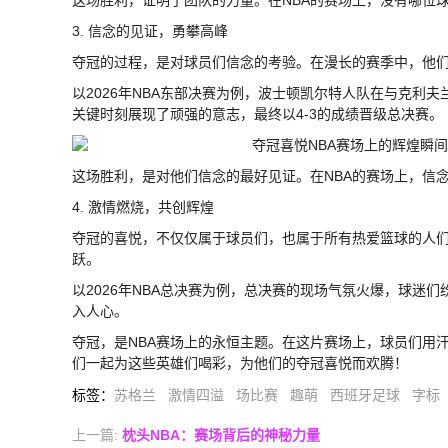
3. 信念的见证，勇攀高峰
夺冠的过程，是对球员们信念的考验。在漫长的赛季中，他
以2026年NBA东部决赛为例，波士顿凯尔特人队在与克利
关键时刻展现了顽强的意志，最终以4-3的成绩晋级总决赛。
这场胜利，是对他们信念的最好见证。在NBA的赛场上，信
4. 激情燃烧，共创辉煌
夺冠的喜悦，不仅仅属于球员们，也属于所有热爱篮球的人
跃。
以2026年NBA总决赛为例，总决赛的现场气氛火爆，球迷
入人心。
夺冠，是NBA赛场上的永恒主题。在这片赛场上，球员们用
们一起为这些英雄们喝彩，为他们的夺冠喜悦而欢腾！
标签
：
苏格兰
激情四溢
场比赛
趣萌
西班牙足球
字标
上一篇:
枕头NBA：赛场背后的神秘力量