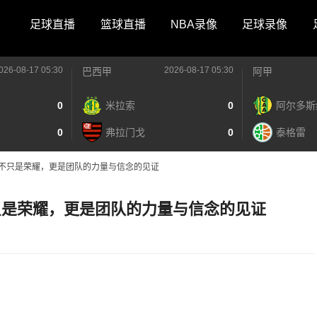
足球直播
篮球直播
NBA录像
足球录像
026-08-17 05:30
2026-08-17 05:30
巴西甲
阿甲
0
米拉索
0
阿尔多斯
0
弗拉门戈
0
泰格雷
，不只是荣耀，更是团队的力量与信念的见证
只是荣耀，更是团队的力量与信念的见证