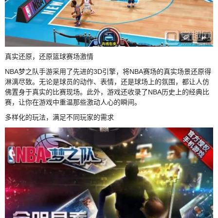
真实还原，还原篮球赛场激情
NBA梦之队手游采用了先进的3D引擎，将NBA赛场的真实场景还原得
淋漓尽致。无论是球员的动作、表情，还是球场上的氛围，都让人仿
佛置身于真实的比赛现场。此外，游戏还收录了NBA历史上的经典比
赛，让你在游戏中重温那些激动人心的瞬间。
多样化的玩法，满足不同玩家的需求