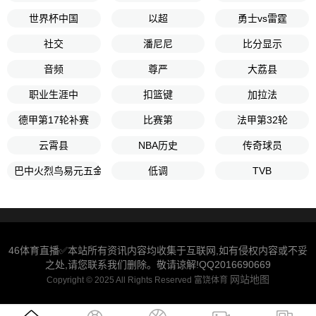
世界杯中国
以超
勇士vs雷霆
社交
潘尼尼
比分显示
音频
尊严
大荔县
职业生涯中
扣篮键
加拉法
德甲第17轮补赛
比赛第
法甲第32轮
云霄县
NBA历史
传奇球员
巴中火烈鸟易元五金
低调
TVB
46体育直播✅本站所有资讯内容均收集于互联网,如有侵权内容或不妥
之处,请您联系我们删除。敬请谅解!QQ2016690669
网站地图
Copyright © 2025 All Rights Reserved 富饶体育