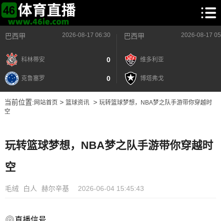
2026-08-17 06:30
2026-08-17 05
巴西甲
巴西甲
0
科林蒂安
维多利亚
0
克鲁塞罗
博塔弗戈
当前位置:
>
>
网站首页
篮球资讯
玩转篮球梦想，NBA梦之队手游带你穿越时
空
玩转篮球梦想，NBA梦之队手游带你穿越时
空
毛绒
白人
赫尔辛基
2026-06-04 15:45:43
直播信号