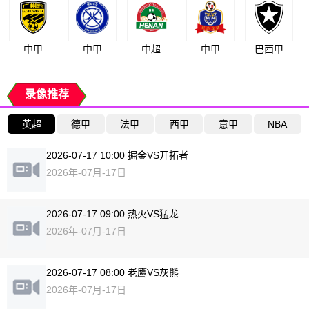
中甲
中甲
中超
中甲
巴西甲
录像推荐
英超
德甲
法甲
西甲
意甲
NBA
2026-07-17 10:00 掘金VS开拓者
2026年-07月-17日
2026-07-17 09:00 热火VS猛龙
2026年-07月-17日
2026-07-17 08:00 老鹰VS灰熊
2026年-07月-17日