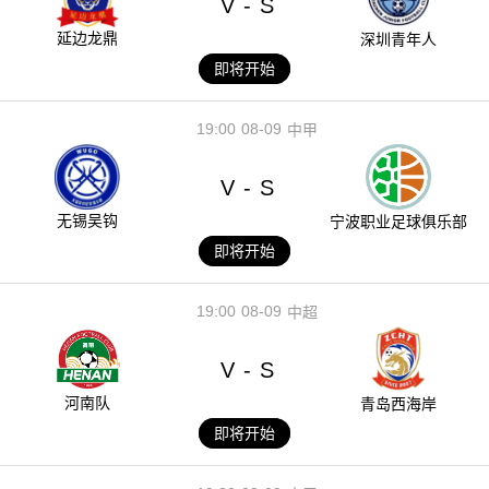
V
S
-
延边龙鼎
深圳青年人
即将开始
19:00
08-09
中甲
V
S
-
无锡吴钩
宁波职业足球俱乐部
即将开始
19:00
08-09
中超
V
S
-
河南队
青岛西海岸
即将开始