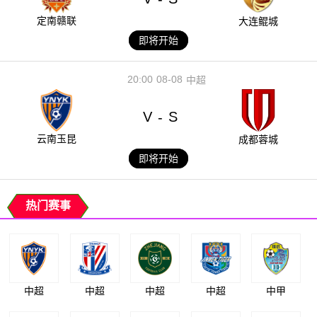
定南赣联
大连鲲城
即将开始
20:00
08-08
中超
V
S
-
云南玉昆
成都蓉城
即将开始
热门赛事
中超
中超
中超
中超
中甲