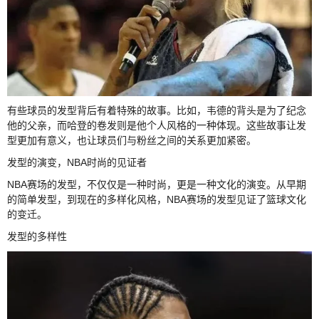
有些球员的发型背后有着特殊的故事。比如，韦德的背头是为了纪念
他的父亲，而哈登的卷发则是他个人风格的一种体现。这些故事让发
型更加有意义，也让球员们与粉丝之间的关系更加紧密。
发型的演变，NBA时尚的见证者
NBA赛场的发型，不仅仅是一种时尚，更是一种文化的演变。从早期
的简单发型，到现在的多样化风格，NBA赛场的发型见证了篮球文化
的变迁。
发型的多样性