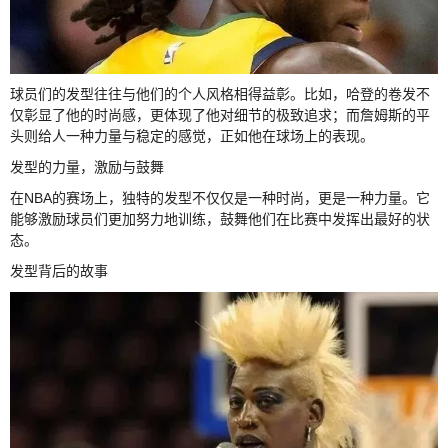
球员们的发型往往与他们的个人风格相得益彰。比如，哈登的卷发不
仅彰显了他的时尚感，更体现了他对细节的极致追求；而詹姆斯的平
头则给人一种力量与稳定的感觉，正如他在球场上的表现。
发型的力量，激励与鼓舞
在NBA的赛场上，独特的发型不仅仅是一种时尚，更是一种力量。它
能够激励球员们更加努力地训练，鼓舞他们在比赛中发挥出最好的状
态。
发型背后的故事