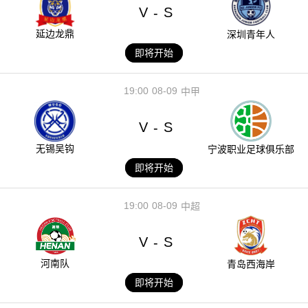
V
S
-
延边龙鼎
深圳青年人
即将开始
19:00
08-09
中甲
V
S
-
无锡吴钩
宁波职业足球俱乐部
即将开始
19:00
08-09
中超
V
S
-
河南队
青岛西海岸
即将开始