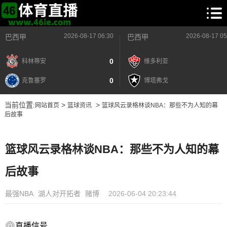
2026-08-17 06:30
2026-08-17 05
巴西甲
巴西甲
0
科林蒂安
维多利亚
0
克鲁塞罗
博塔弗戈
当前位置:
>
>
网站首页
篮球资讯
篮球风云录格林谈NBA：那些不为人知的幕
后故事
篮球风云录格林谈NBA：那些不为人知的幕
后故事
最强NBA
湖人对开拓者
赌博
2026-06-04 20:23:44
直播信号