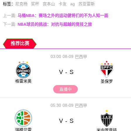
标签
：
尼克杨
奖杯
宫本山
卡友
ag
苏亚雷斯
上一篇:
马桶NBA：赛场之外的运动健将们的不为人知一面
下一篇:
NBA球员的挑战：对抗与超越的竞技之旅
推荐比赛
03:00
08-09
巴西甲
V
S
-
格雷米奥
圣保罗
直播中
05:30
08-09
巴西甲
V
S
-
瑞模贝雷
米内罗竞技