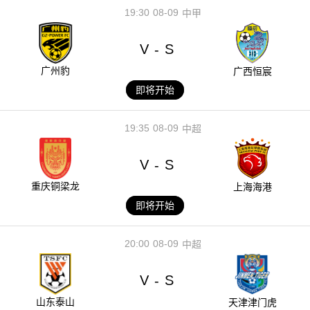
19:30
08-09
中甲
V
S
-
广州豹
广西恒宸
即将开始
19:35
08-09
中超
V
S
-
重庆铜梁龙
上海海港
即将开始
20:00
08-09
中超
V
S
-
山东泰山
天津津门虎