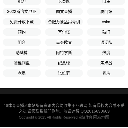
能力
长泰区
旧主
2022斯洛文尼亚
图文直播
厦门馆
免费开放下载
合肥万象猛犸青训
vsim
预约
塞尔塔
破门
阳台
点券欧文
通辽队
助威棒
阿特拿斯
热度
腰椎间盘
纪念球
焦点战
老墨
诺维奇
粪坑
46体育直播✅本站所有资讯内容均收集于互联网,如有侵权内容或不妥
之处,请您联系我们删除。敬请谅解!QQ2016690669
网站地图
Copyright © 2025 All Rights Reserved 富饶体育