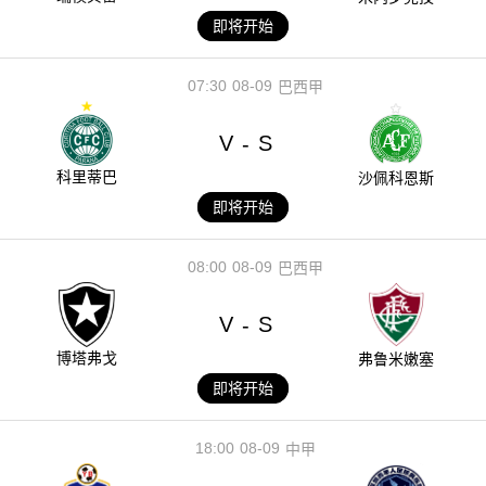
即将开始
07:30
08-09
巴西甲
V
S
-
科里蒂巴
沙佩科恩斯
即将开始
08:00
08-09
巴西甲
V
S
-
博塔弗戈
弗鲁米嫩塞
即将开始
18:00
08-09
中甲