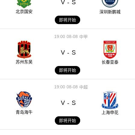
V
S
-
北京国安
深圳新鹏城
即将开始
19:00
08-08
中甲
V
S
-
苏州东吴
长春亚泰
即将开始
19:00
08-08
中超
V
S
-
青岛海牛
上海申花
即将开始