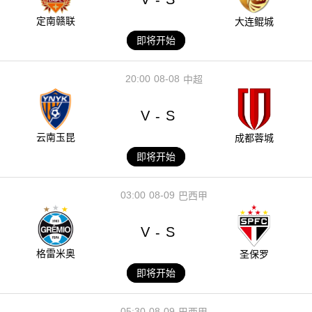
定南赣联
大连鲲城
即将开始
20:00
08-08
中超
V
S
-
云南玉昆
成都蓉城
即将开始
03:00
08-09
巴西甲
V
S
-
格雷米奥
圣保罗
即将开始
05:30
08-09
巴西甲