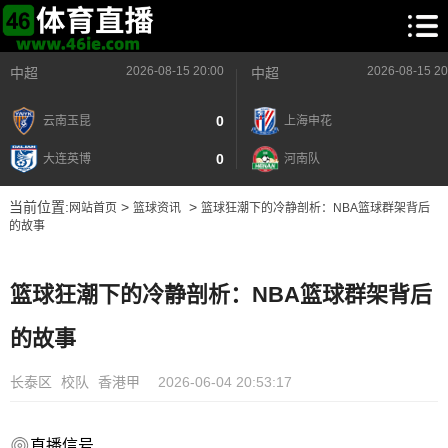
2026-08-15 20:00
2026-08-15 20
中超
中超
0
云南玉昆
上海申花
0
大连英博
河南队
当前位置:
>
>
网站首页
篮球资讯
篮球狂潮下的冷静剖析：NBA篮球群架背后
的故事
篮球狂潮下的冷静剖析：NBA篮球群架背后
的故事
长泰区
校队
香港甲
2026-06-04 20:53:17
直播信号