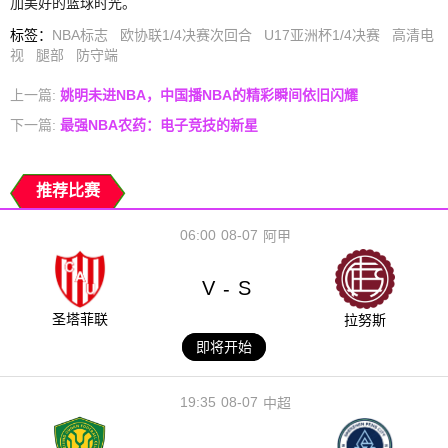
加美好的篮球时光。
标签
：
NBA标志
欧协联1/4决赛次回合
U17亚洲杯1/4决赛
高清电
视
腿部
防守端
上一篇:
姚明未进NBA，中国播NBA的精彩瞬间依旧闪耀
下一篇:
最强NBA农药：电子竞技的新星
推荐比赛
06:00
08-07
阿甲
V
S
-
圣塔菲联
拉努斯
即将开始
19:35
08-07
中超