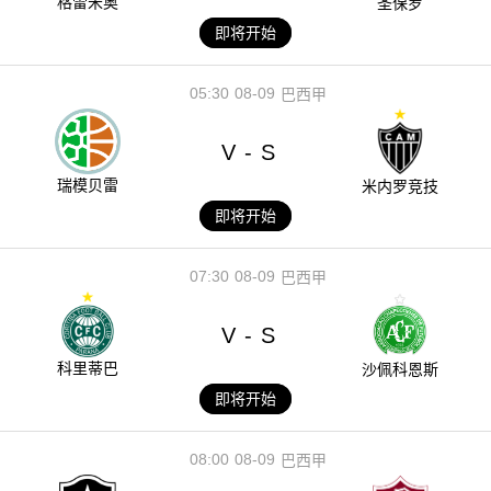
格雷米奥
圣保罗
即将开始
05:30
08-09
巴西甲
V
S
-
瑞模贝雷
米内罗竞技
即将开始
07:30
08-09
巴西甲
V
S
-
科里蒂巴
沙佩科恩斯
即将开始
08:00
08-09
巴西甲