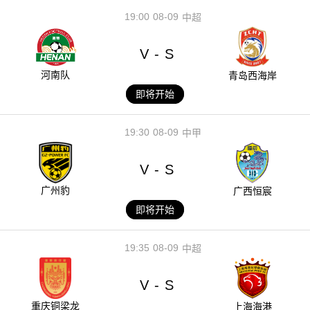
19:00
08-09
中超
V
S
-
河南队
青岛西海岸
即将开始
19:30
08-09
中甲
V
S
-
广州豹
广西恒宸
即将开始
19:35
08-09
中超
V
S
-
重庆铜梁龙
上海海港