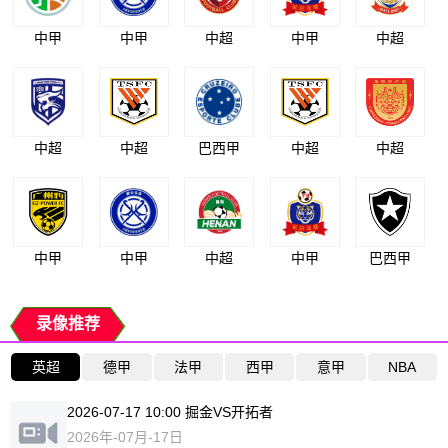
中甲
中甲
中超
中甲
中超
中超
中超
巴西甲
中超
中超
中甲
中甲
中超
中甲
巴西甲
录像推荐
英超
德甲
法甲
西甲
意甲
NBA
2026-07-17 10:00 掘金VS开拓者
2026年-07月-17日