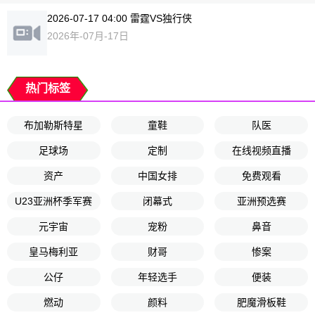
2026-07-17 04:00 雷霆VS独行侠
2026年-07月-17日
热门标签
布加勒斯特星
童鞋
队医
足球场
定制
在线视频直播
资产
中国女排
免费观看
U23亚洲杯季军赛
闭幕式
亚洲预选赛
元宇宙
宠粉
鼻音
皇马梅利亚
财哥
惨案
公仔
年轻选手
便装
燃动
颜料
肥魔滑板鞋