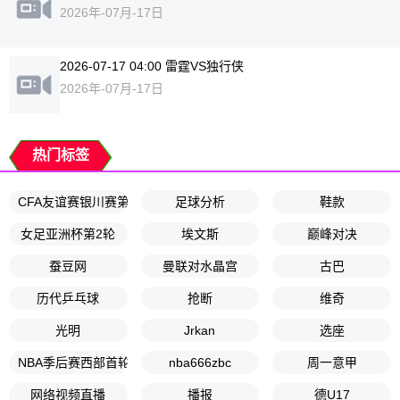
2026年-07月-17日
2026-07-17 04:00 雷霆VS独行侠
2026年-07月-17日
热门标签
CFA友谊赛银川赛第3轮
足球分析
鞋款
女足亚洲杯第2轮
埃文斯
巅峰对决
蚕豆网
曼联对水晶宫
古巴
历代乒乓球
抢断
维奇
光明
Jrkan
选座
NBA季后赛西部首轮G5
nba666zbc
周一意甲
网络视频直播
播报
德U17