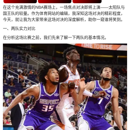
在这个充满激情的NBA赛场上，一场焦点对决即将上演——太阳队与
国王队的较量。作为体育网站的编辑，我深知这场对决的精彩程度，
今天，就让我为大家带来这场对决的深度解析，助你一窥谁将笑到。
一、两队实力对比
在分析这场比赛之前，我们先来了解一下两队的基本情况。