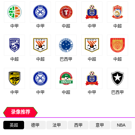
中甲
中甲
中超
中甲
中超
中超
中超
巴西甲
中超
中超
中甲
中甲
中超
中甲
巴西甲
录像推荐
英超
德甲
法甲
西甲
意甲
NBA