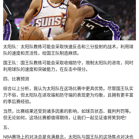
太阳队：太阳队教练可能会采取快速反击和三分投射的战术，利用球
队的速度和灵活性，给国王队制造麻烦。
国王队：国王队教练可能会采取收缩防守，限制太阳队的进攻，同时
利用球队的速度和突破能力，在反击中得分。
四、比赛预测
综合以上分析，我认为太阳队在这场比赛中更具优势。尽管国王队实
力不俗，但太阳队在进攻端和防守端的表现更为均衡，且拥有更丰富
的季后赛经验。
当然，比赛结果还受到诸多因素的影响，如球员状态、裁判判罚等。
但无论如何，这场比赛都值得期待，让我们一起见证谁将笑到吧！
五、
NBA赛场上的对决总是充满悬念，太阳队与国王队的这场焦点对决也