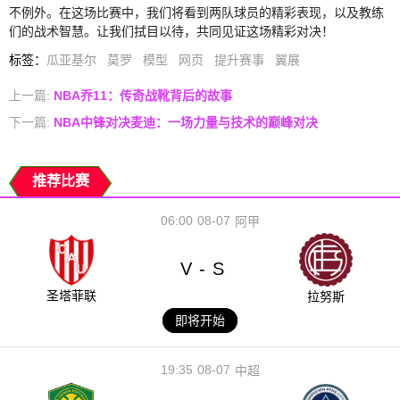
不例外。在这场比赛中，我们将看到两队球员的精彩表现，以及教练
们的战术智慧。让我们拭目以待，共同见证这场精彩对决！
标签
：
瓜亚基尔
莫罗
模型
网页
提升赛事
翼展
上一篇:
NBA乔11：传奇战靴背后的故事
下一篇:
NBA中锋对决麦迪：一场力量与技术的巅峰对决
推荐比赛
06:00
08-07
阿甲
V
S
-
圣塔菲联
拉努斯
即将开始
19:35
08-07
中超