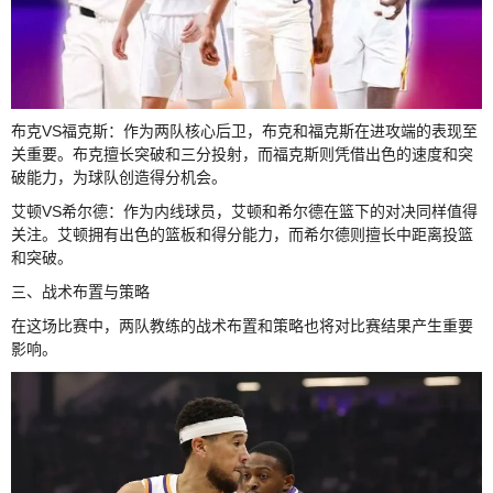
布克VS福克斯：作为两队核心后卫，布克和福克斯在进攻端的表现至
关重要。布克擅长突破和三分投射，而福克斯则凭借出色的速度和突
破能力，为球队创造得分机会。
艾顿VS希尔德：作为内线球员，艾顿和希尔德在篮下的对决同样值得
关注。艾顿拥有出色的篮板和得分能力，而希尔德则擅长中距离投篮
和突破。
三、战术布置与策略
在这场比赛中，两队教练的战术布置和策略也将对比赛结果产生重要
影响。