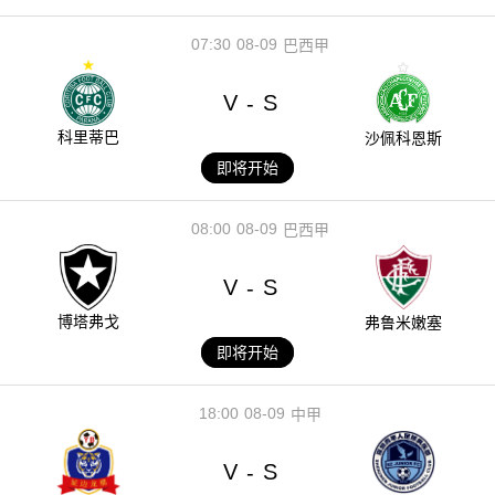
07:30
08-09
巴西甲
V
S
-
科里蒂巴
沙佩科恩斯
即将开始
08:00
08-09
巴西甲
V
S
-
博塔弗戈
弗鲁米嫩塞
即将开始
18:00
08-09
中甲
V
S
-