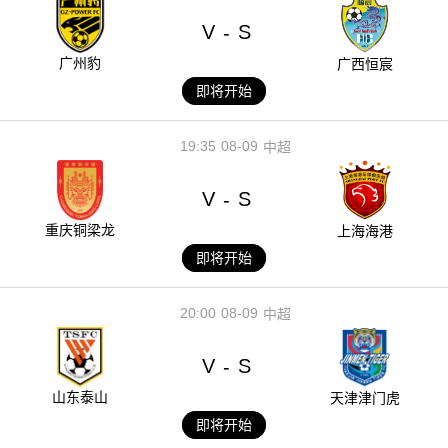
V
S
-
广州豹
广西恒宸
即将开始
19:35
08-09
中超
V
S
-
重庆铜梁龙
上海海港
即将开始
20:00
08-09
中超
V
S
-
山东泰山
天津津门虎
即将开始