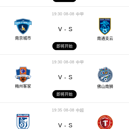
19:30
08-08
中甲
V
S
-
南京城市
南通支云
即将开始
19:30
08-08
中甲
V
S
-
梅州客家
佛山南狮
即将开始
19:35
08-08
中超
V
S
-