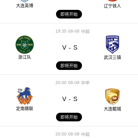
大连英博
辽宁铁人
即将开始
19:35
08-08
中超
V
S
-
浙江队
武汉三镇
即将开始
20:00
08-08
中甲
V
S
-
定南赣联
大连鲲城
即将开始
20:00
08-08
中超