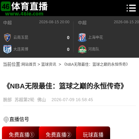
2026-08-15 20:00
2026-08-15 20
中超
中超
0
云南玉昆
上海申花
0
大连英博
河南队
当前位置:
>
>
网站首页
篮球资讯
《NBA无限最佳：篮球之巅的永恒传奇》
《NBA无限最佳：篮球之巅的永恒传奇》
腕部
苏超第2轮
佛山
2026-07-09 16:58:45
直播信号
免费直播①
免费直播②
玩球直播