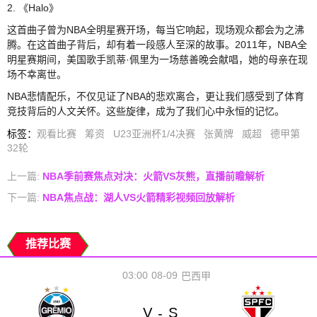
2. 《Halo》
这首曲子曾为NBA全明星赛开场，每当它响起，现场观众都会为之沸
腾。在这首曲子背后，却有着一段感人至深的故事。2011年，NBA全
明星赛期间，美国歌手凯蒂·佩里为一场慈善晚会献唱，她的母亲在现
场不幸离世。
NBA悲情配乐，不仅见证了NBA的悲欢离合，更让我们感受到了体育
竞技背后的人文关怀。这些旋律，成为了我们心中永恒的记忆。
标签
：
观看比赛
筹资
U23亚洲杯1/4决赛
张黄牌
威超
德甲第
32轮
上一篇:
NBA季前赛焦点对决：火箭VS灰熊，直播前瞻解析
下一篇:
NBA焦点战：湖人VS火箭精彩视频回放解析
推荐比赛
03:00
08-09
巴西甲
V
S
-