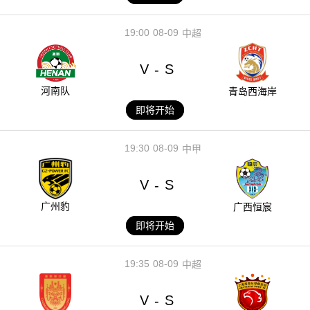
19:00
08-09
中超
V
S
-
河南队
青岛西海岸
即将开始
19:30
08-09
中甲
V
S
-
广州豹
广西恒宸
即将开始
19:35
08-09
中超
V
S
-