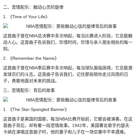
二、悲情配乐：触动心灵的旋律
1. 《Time of Your Life》
这首曲子曾在NBA总决赛中多次响起，每当比赛进入阶段，它总能触
动人心。这首曲子告诉我们，珍惜时间，珍惜与亲人朋友相处的每一
刻。
2. 《Remember the Name》
这首曲子曾在NBA季后赛中多次响起，每当球队面临困境，它总能激
发球员们的斗志。这首曲子告诉我们，记住那些陪你走过风雨的日
子，勇敢地面对未来的挑战。
三、悲情配乐：背后的故事
1. 《The Star-Spangled Banner》
这首曲子是美国的国歌，每当NBA比赛开始前，它都会被演奏。在这
首曲子背后，却有着一段悲情故事。1942年，美国著名歌手约瑟夫·
卡纳在演唱这首曲子时，他的妻子和儿子在一场空袭中不幸遇难。