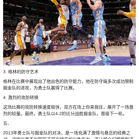
3. 格林的防守艺术
格林在比赛中展现出了他出色的防守能力，他在防守端多次成功限制
掘金队的进攻，为勇士队赢得了比赛。
4. 激烈的攻防转换
这场比赛的攻防转换速度极快，双方在场上你来我往，展开了一场激
烈的较量。最终，勇士队以4-2的比分战胜掘金队，晋级下一轮。
五、
2013年勇士队与掘金队的对决，是一场充满了激情与悬念的经典之