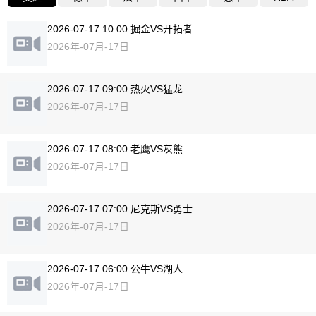
2026-07-17 10:00 掘金VS开拓者
2026年-07月-17日
2026-07-17 09:00 热火VS猛龙
2026年-07月-17日
2026-07-17 08:00 老鹰VS灰熊
2026年-07月-17日
2026-07-17 07:00 尼克斯VS勇士
2026年-07月-17日
2026-07-17 06:00 公牛VS湖人
2026年-07月-17日