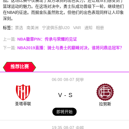
战。这场比赛不仅展现了双方球员的出色实力，还让观众们感受到了
篮球运动的魅力。在这场对决中，勇士队成功晋级下一轮，继续他们
在NBA的征途。而掘金队虽然败北，但他们的出色表现同样让人印象
深刻。
标签
：
票选
南美洲
宁波俱乐部U20
VAR
通知
相册
上一篇:
NBA徽章PIN：传承与荣耀的见证
下一篇:
NBA2019直播：骑士与勇士的巅峰对决，谁将问鼎总冠军？
推荐比赛
06:00
08-07
阿甲
V
S
-
圣塔菲联
拉努斯
即将开始
19:35
08-07
中超