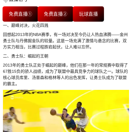
免费直播①
免费直播②
玩球直播
一、巅峰对决，火花四溅
回想起2013年的NBA赛季，有一场对决至今仍让人热血沸腾——金州
勇士队与丹佛掘金队的较量。这是一场充满了激情与悬念的比赛，双
方实力相当，比赛过程跌宕起伏，让人难以忘怀。
二、勇士队：崛起的王朝
2013年的勇士队正处于崛起的巅峰，他们在那一年的常规赛中取得了
67胜15负的骄人战绩，成为了联盟中最具竞争力的球队之一。球队的
核心球员库里、汤普森和格林等人的出色发挥，让勇士队成为了联盟
的霸主。