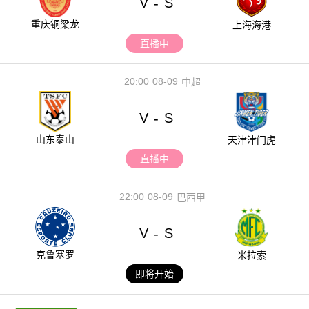
V
S
-
重庆铜梁龙
上海海港
直播中
20:00
08-09
中超
V
S
-
山东泰山
天津津门虎
直播中
22:00
08-09
巴西甲
V
S
-
克鲁塞罗
米拉索
即将开始