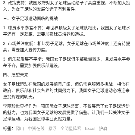
3. 政策支持：我国政府对女子足球运动给予了高度重视，不断加大投
入，为女子足球的发展创造了有利条件。
三、女子足球运动面临的挑战
1. 球员水平参差不齐：与世界顶级女子足球队相比，我国女子足球水
平还有一定差距，需要加强球员培养和选拔。
2. 市场关注度低：相比男子足球，女子足球在市场关注度上还有待提
高，需要加大宣传力度。
3. 俱乐部发展不平衡：我国女子足球俱乐部数量较少，且发展水平参
差不齐，需要加强俱乐部建设。
四、展望未来
女子足球运动在我国的发展前景广阔，但仍需克服诸多挑战。相信在
政府、俱乐部和社会各界的共同努力下，我国女子足球运动必将迎来
更加辉煌的明天。
李丽珍世界杯作为一项国际女子足球盛事，不仅展示了女子足球运动
的魅力，也为我国女子足球的发展提供了借鉴。让我们一起关注女子
足球运动，为我国足球事业贡献力量。
标签
：
冈山
中资在线
悬浮
全明星阵容
Excel
护肩