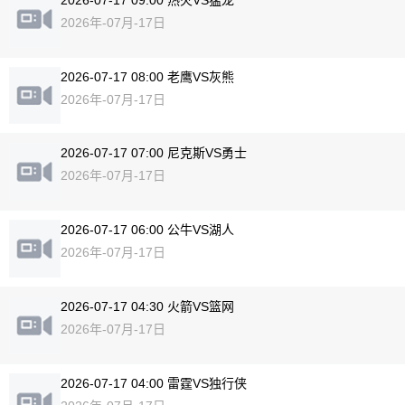
2026年-07月-17日
2026-07-17 08:00 老鹰VS灰熊
2026年-07月-17日
2026-07-17 07:00 尼克斯VS勇士
2026年-07月-17日
2026-07-17 06:00 公牛VS湖人
2026年-07月-17日
2026-07-17 04:30 火箭VS篮网
2026年-07月-17日
2026-07-17 04:00 雷霆VS独行侠