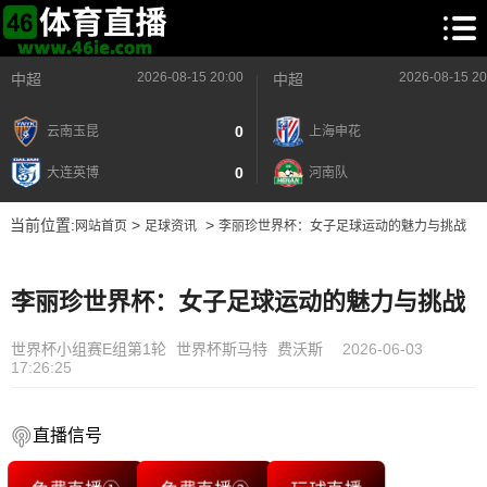
2026-08-15 20:00
2026-08-15 20
中超
中超
0
云南玉昆
上海申花
0
大连英博
河南队
当前位置:
>
>
网站首页
足球资讯
李丽珍世界杯：女子足球运动的魅力与挑战
李丽珍世界杯：女子足球运动的魅力与挑战
世界杯小组赛E组第1轮
世界杯斯马特
费沃斯
2026-06-03
17:26:25
直播信号