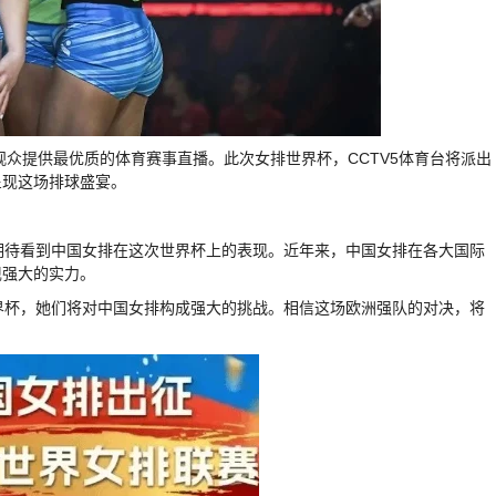
观众提供最优质的体育赛事直播。此次女排世界杯，CCTV5体育台将派出
呈现这场排球盛宴。
常期待看到中国女排在这次世界杯上的表现。近年来，中国女排在各大国际
现强大的实力。
世界杯，她们将对中国女排构成强大的挑战。相信这场欧洲强队的对决，将