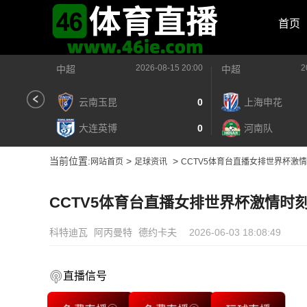
首页
2026-08-15 20:00
2
中超
中超
云南玉昆
0
上海申花
大连英博
0
河南队
当前位置:
>
>
网站首页
足球资讯
CCTV5体育台直播女排世界杯激
CCTV5体育台直播女排世界杯激情时
科特迪瓦
阿丙曼特
德约卡夫
2026-06-03 18:08:49
直播信号