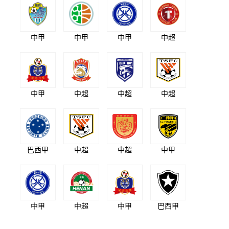
中甲
中甲
中甲
中超
中甲
中超
中超
中超
巴西甲
中超
中超
中甲
中甲
中超
中甲
巴西甲