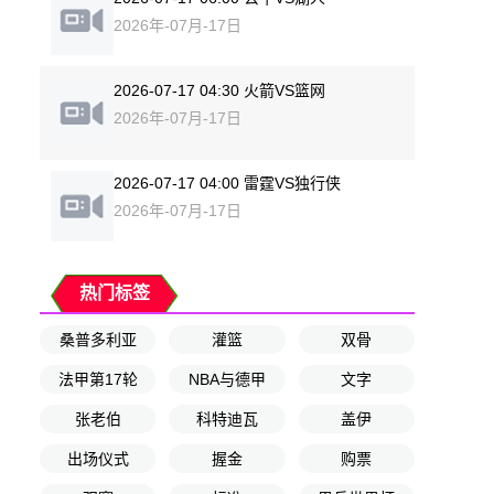
2026年-07月-17日
2026-07-17 04:30 火箭VS篮网
2026年-07月-17日
2026-07-17 04:00 雷霆VS独行侠
2026年-07月-17日
热门标签
桑普多利亚
灌篮
双骨
法甲第17轮
NBA与德甲
文字
张老伯
科特迪瓦
盖伊
出场仪式
握金
购票