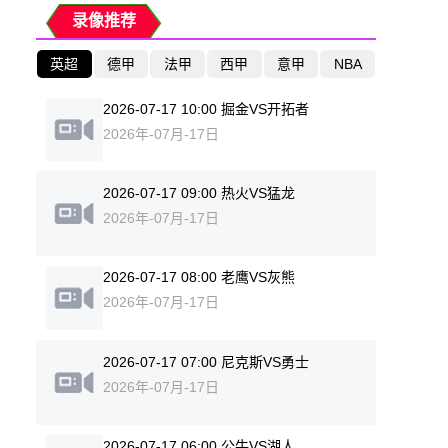
录像推荐
英超
德甲
法甲
西甲
意甲
NBA
2026-07-17 10:00 掘金VS开拓者
2026年-07月-17日
2026-07-17 09:00 热火VS猛龙
2026年-07月-17日
2026-07-17 08:00 老鹰VS灰熊
2026年-07月-17日
2026-07-17 07:00 尼克斯VS勇士
2026年-07月-17日
2026-07-17 06:00 公牛VS湖人