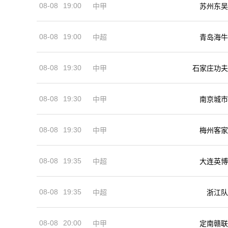
08-08
19:00
中甲
苏州东吴
08-08
19:00
中超
青岛海牛
08-08
19:30
中甲
石家庄功夫
08-08
19:30
中甲
南京城市
08-08
19:30
中甲
梅州客家
08-08
19:35
中超
大连英博
08-08
19:35
中超
浙江队
08-08
20:00
中甲
定南赣联