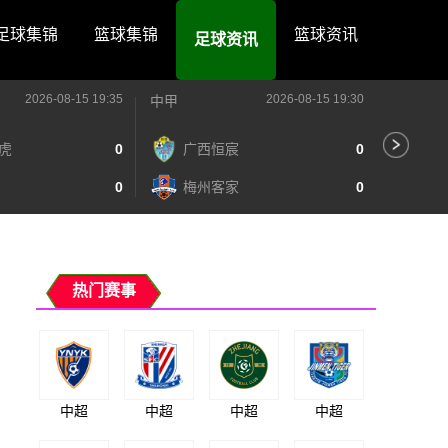
足球集锦
篮球集锦
篮球资讯
足球资讯
2026-08-15 19:35
2026-08-15 19:30
中甲
中甲
虎
0
广西恒宸
0
陕
0
梅州客家
0
长
热门赛事
中超
中超
中超
中超