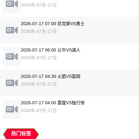
2026年-07月-17日
2026-07-17 07:00 尼克斯VS勇士
2026年-07月-17日
2026-07-17 06:00 公牛VS湖人
2026年-07月-17日
2026-07-17 04:30 火箭VS篮网
2026年-07月-17日
2026-07-17 04:00 雷霆VS独行侠
2026年-07月-17日
热门标签