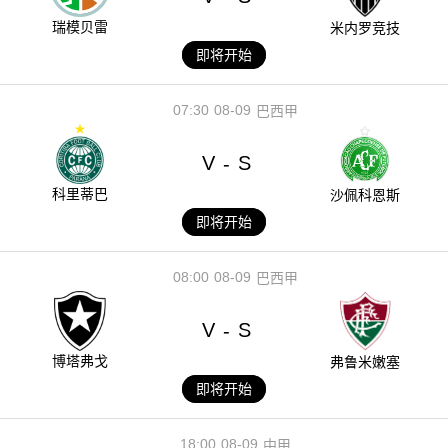
瑞模贝雷
米内罗竞技
即将开始
07:30
08-09
巴西甲
V
S
-
科里蒂巴
沙佩科恩斯
即将开始
08:00
08-09
巴西甲
V
S
-
博塔弗戈
弗鲁米嫩塞
即将开始
18:00
08-09
中甲