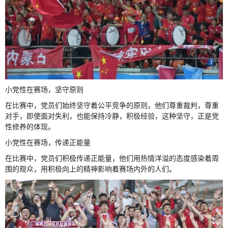
小党性在赛场，坚守原则
在比赛中，党员们始终坚守着公平竞争的原则，他们尊重裁判，尊重
对手，即使面对失利，也能保持冷静，积极经验，这种坚守，正是党
性修养的体现。
小党性在赛场，传递正能量
在比赛中，党员们积极传递正能量，他们用热情洋溢的态度感染着周
围的观众，用积极向上的精神影响着赛场内外的人们。