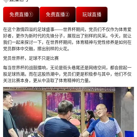
免费直播①
免费直播②
玩球直播
在这个激情四溢的足球盛事——世界杯期间，党员们不仅作为体育爱
好者，更作为新时代的先锋分子，展现出了别样的风采。今天，就让
我们一起来探讨一下，在世界杯期间，体育精神与党性修养是如何在
党员群体中交融，擦出别样的火花。
党员世界杯，足球不只是比赛
每当世界杯的战鼓擂响，无论是街头巷尾还是网络空间，都会掀起一
股足球热潮。而在这股热潮中，党员们更是积极参与其中，他们不仅
关注比赛本身，更从中汲取了体育精神的力量。