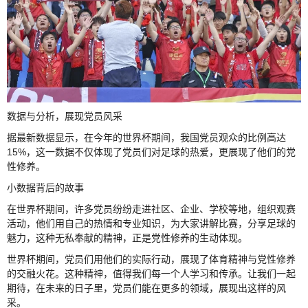
数据与分析，展现党员风采
据最新数据显示，在今年的世界杯期间，我国党员观众的比例高达
15%，这一数据不仅体现了党员们对足球的热爱，更展现了他们的党
性修养。
小数据背后的故事
在世界杯期间，许多党员纷纷走进社区、企业、学校等地，组织观赛
活动，他们用自己的热情和专业知识，为大家讲解比赛，分享足球的
魅力，这种无私奉献的精神，正是党性修养的生动体现。
世界杯期间，党员们用他们的实际行动，展现了体育精神与党性修养
的交融火花。这种精神，值得我们每一个人学习和传承。让我们一起
期待，在未来的日子里，党员们能在更多的领域，展现出这样的风
采。