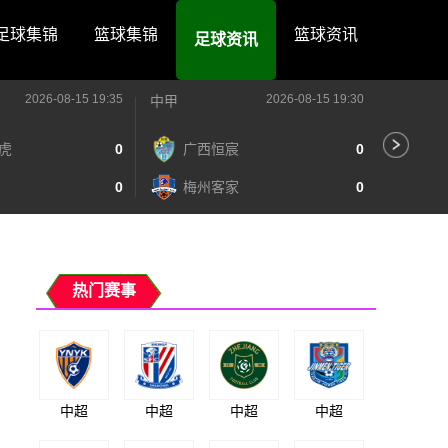
足球集锦
篮球集锦
篮球资讯
足球资讯
2026-08-15 19:35
2026-08-15 19:30
中甲
中甲
虎
0
广西恒宸
0
陕
0
梅州客家
0
长
热门赛事
中超
中超
中超
中超