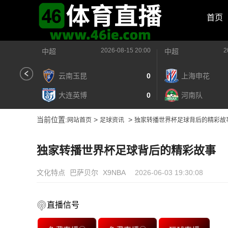
首页
2026-08-15 20:00
2
中超
中超
云南玉昆
0
上海申花
大连英博
0
河南队
当前位置:
>
>
网站首页
足球资讯
独家转播世界杯足球背后的精彩故
独家转播世界杯足球背后的精彩故事
文化特点
巴萨贝尔
X9NBA
2026-06-03 19:30:08
直播信号