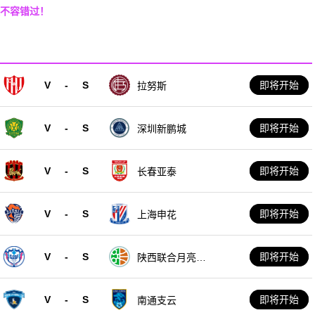
决不容错过！
V
-
S
即将开始
拉努斯
V
-
S
即将开始
深圳新鹏城
V
-
S
即将开始
长春亚泰
V
-
S
即将开始
上海申花
V
-
S
即将开始
陕西联合月亮泊
队
V
-
S
即将开始
南通支云