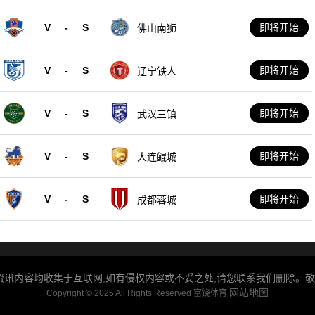
V
-
S
即将开始
佛山南狮
V
-
S
即将开始
辽宁铁人
V
-
S
即将开始
武汉三镇
V
-
S
即将开始
大连鲲城
V
-
S
即将开始
成都蓉城
讯内容均收集于互联网,如有侵权内容或不妥之处,请您联系我们删除。敬请谅解
网站地图
Copyright © 2025 All Rights Reserved 富饶体育