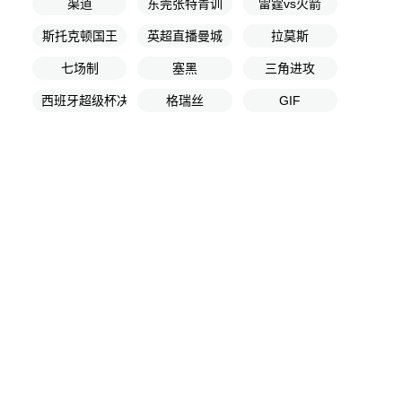
渠道
东莞张特青训
雷霆vs火箭
斯托克顿国王
英超直播曼城
拉莫斯
七场制
塞黑
三角进攻
西班牙超级杯决赛
格瑞丝
GIF