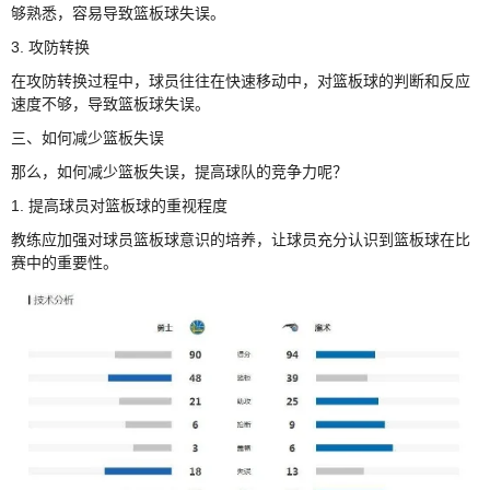
够熟悉，容易导致篮板球失误。
3. 攻防转换
在攻防转换过程中，球员往往在快速移动中，对篮板球的判断和反应
速度不够，导致篮板球失误。
三、如何减少篮板失误
那么，如何减少篮板失误，提高球队的竞争力呢？
1. 提高球员对篮板球的重视程度
教练应加强对球员篮板球意识的培养，让球员充分认识到篮板球在比
赛中的重要性。