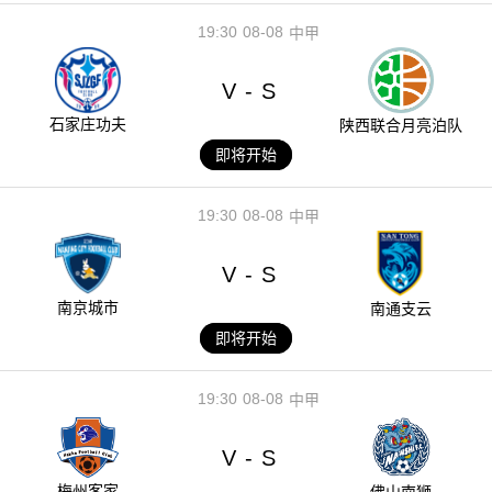
19:30
08-08
中甲
V
S
-
石家庄功夫
陕西联合月亮泊队
即将开始
19:30
08-08
中甲
V
S
-
南京城市
南通支云
即将开始
19:30
08-08
中甲
V
S
-
梅州客家