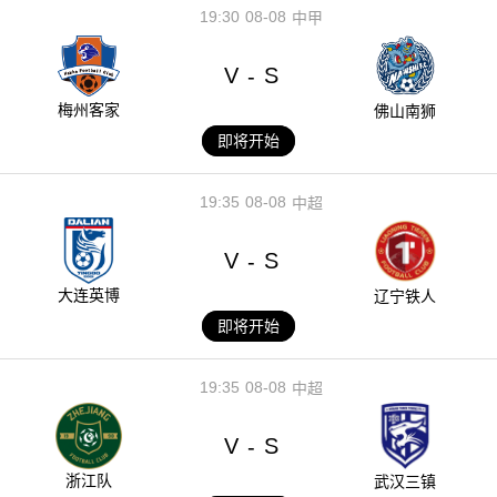
19:30
08-08
中甲
V
S
-
梅州客家
佛山南狮
即将开始
19:35
08-08
中超
V
S
-
大连英博
辽宁铁人
即将开始
19:35
08-08
中超
V
S
-
浙江队
武汉三镇