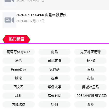
2026年-07月-17日
2026-07-17 04:00 雷霆VS独行侠
2026年-07月-17日
热门标签
葡萄牙体育U17
南路
克罗地亚足球
易信
司机转身
迪亚兹
PrimeDay
疯巴萨
首战
猜球
捏手
指标
西女乙
华侨大学
曼城vs皇马
战斗
常规时间
2034杯优胜组第2轮
内线球员
空翻
丑步