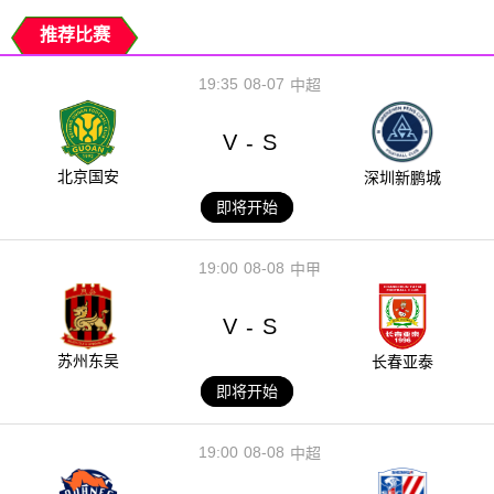
推荐比赛
19:35
08-07
中超
V
S
-
北京国安
深圳新鹏城
即将开始
19:00
08-08
中甲
V
S
-
苏州东吴
长春亚泰
即将开始
19:00
08-08
中超