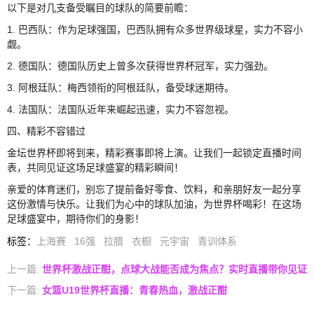
以下是对几支备受瞩目的球队的简要前瞻：
1. 巴西队：作为足球强国，巴西队拥有众多世界级球星，实力不容小
觑。
2. 德国队：德国队历史上曾多次获得世界杯冠军，实力强劲。
3. 阿根廷队：梅西领衔的阿根廷队，备受球迷期待。
4. 法国队：法国队近年来崛起迅速，实力不容忽视。
四、精彩不容错过
金坛世界杯即将到来，精彩赛事即将上演。让我们一起锁定直播时间
表，共同见证这场足球盛宴的精彩瞬间！
亲爱的体育迷们，别忘了提前备好零食、饮料，和亲朋好友一起分享
这份激情与快乐。让我们为心中的球队加油，为世界杯喝彩！在这场
足球盛宴中，期待你们的身影！
标签
：
上海赛
16强
拉腊
衣橱
元宇宙
青训体系
上一篇:
世界杯激战正酣，点球大战能否成为焦点？实时直播带你见证
下一篇:
女篮U19世界杯直播：青春热血，激战正酣