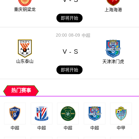
重庆铜梁龙
上海海港
即将开始
20:00
08-09
中超
V
S
-
山东泰山
天津津门虎
即将开始
热门赛事
中超
中超
中超
中超
中甲