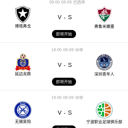
08:00
08-09
巴西甲
V
S
-
博塔弗戈
弗鲁米嫩塞
即将开始
18:00
08-09
中甲
V
S
-
延边龙鼎
深圳青年人
即将开始
19:00
08-09
中甲
V
S
-
无锡吴钩
宁波职业足球俱乐部