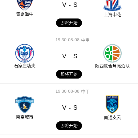
V
S
-
青岛海牛
上海申花
即将开始
19:30
08-08
中甲
V
S
-
石家庄功夫
陕西联合月亮泊队
即将开始
19:30
08-08
中甲
V
S
-
南京城市
南通支云
即将开始