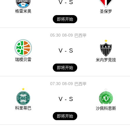
V
S
-
格雷米奥
圣保罗
即将开始
05:30
08-09
巴西甲
V
S
-
瑞模贝雷
米内罗竞技
即将开始
07:30
08-09
巴西甲
V
S
-
科里蒂巴
沙佩科恩斯
即将开始