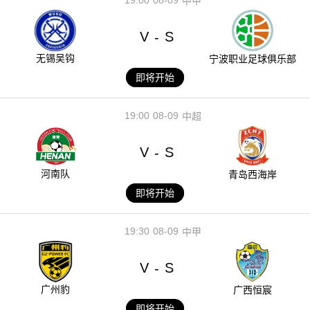
中甲
V
S
-
无锡吴钩
宁波职业足球俱乐部
即将开始
19:00
08-09
中超
V
S
-
河南队
青岛西海岸
即将开始
19:30
08-09
中甲
V
S
-
广州豹
广西恒宸
即将开始