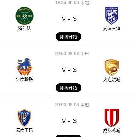
19:35
08-08
中超
V
S
-
浙江队
武汉三镇
即将开始
20:00
08-08
中甲
V
S
-
定南赣联
大连鲲城
即将开始
20:00
08-08
中超
V
S
-
云南玉昆
成都蓉城