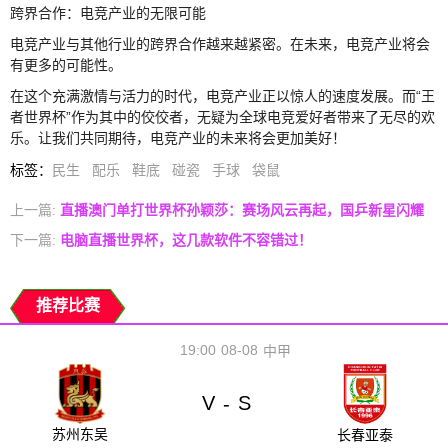
跨界合作：电竞产业的无限可能
电竞产业与其他行业的跨界合作越来越紧密。在未来，电竞产业将会
有更多的可能性。
在这个充满激情与活力的时代，电竞产业正以惊人的速度发展。而“王
者世界杯”作为其中的佼佼者，无疑为全球电竞爱好者带来了无尽的欢
乐。让我们共同期待，电竞产业的未来将会更加美好！
标签
：
民生
配乐
鞋底
碰瓷
手球
袋鼠
上一篇:
直播澳门单打世界杯孙颖莎：赛场风云再起，国乒新星闪耀
下一篇:
电脑直播世界杯，这几款软件不容错过！
推荐比赛
19:00
08-08
中甲
V
S
-
苏州东吴
长春亚泰