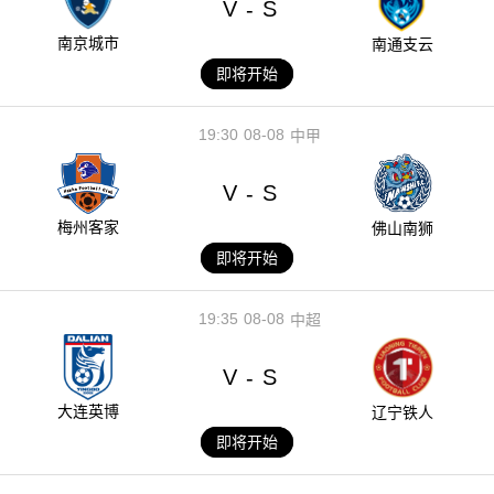
V
S
-
南京城市
南通支云
即将开始
19:30
08-08
中甲
V
S
-
梅州客家
佛山南狮
即将开始
19:35
08-08
中超
V
S
-
大连英博
辽宁铁人
即将开始