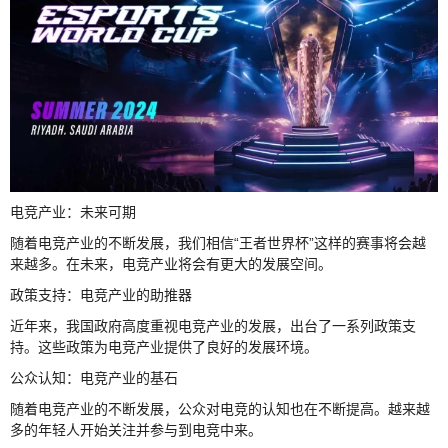
电竞产业：未来可期
随着电竞产业的不断发展，我们相信“王者世界杯”这样的赛事将会越
来越多。在未来，电竞产业将会有更大的发展空间。
政策支持：电竞产业的助推器
近年来，我国政府高度重视电竞产业的发展，出台了一系列政策支
持。这些政策为电竞产业提供了良好的发展环境。
公众认知：电竞产业的基石
随着电竞产业的不断发展，公众对电竞的认知也在不断提高。越来越
多的年轻人开始关注并参与到电竞中来。