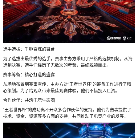
选手选拔：千锤百炼的舞台
为了选拔出最优秀的选手，赛事主办方采用了严格的选拔机制。从海
选到决赛，选手们经历了无数次的考验，最终脱颖而出。
赛事筹备：精心打造的盛宴
从场地布置到赛事宣传，主办方对“王者世界杯”的筹备工作进行了精
心策划。为了给观众带来最佳观赛体验，他们不惜投入巨资。
合作伙伴：共筑电竞生态圈
“王者世界杯”的成功离不开众多合作伙伴的支持。他们为赛事提供了
技术、资金、资源等多方面的支持，共同推动了电竞产业的发展。