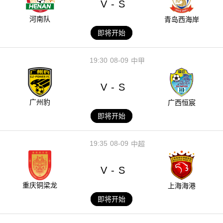
V
S
-
河南队
青岛西海岸
即将开始
19:30
08-09
中甲
V
S
-
广州豹
广西恒宸
即将开始
19:35
08-09
中超
V
S
-
重庆铜梁龙
上海海港
即将开始