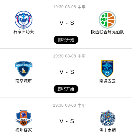
19:30
08-08
中甲
V
S
-
石家庄功夫
陕西联合月亮泊队
即将开始
19:30
08-08
中甲
V
S
-
南京城市
南通支云
即将开始
19:30
08-08
中甲
V
S
-
梅州客家
佛山南狮