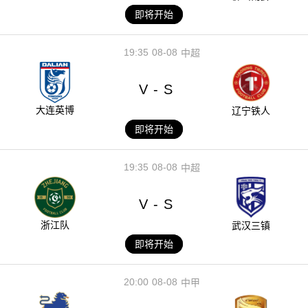
即将开始
19:35
08-08
中超
V
S
-
大连英博
辽宁铁人
即将开始
19:35
08-08
中超
V
S
-
浙江队
武汉三镇
即将开始
20:00
08-08
中甲