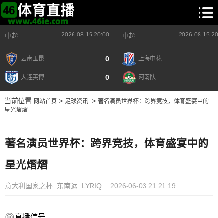
2026-08-15 20:00
2026-08-15 20
中超
中超
0
云南玉昆
上海申花
0
大连英博
河南队
当前位置:
>
>
网站首页
足球资讯
著名演员世界杯：跨界竞技，体育盛宴中的
星光熠熠
著名演员世界杯：跨界竞技，体育盛宴中的
星光熠熠
意大利国家之杯
东南运
LYRIQ
2026-06-03 21:21:19
直播信号