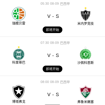
05:30
08-09
巴西甲
V
S
-
瑞模贝雷
米内罗竞技
即将开始
07:30
08-09
巴西甲
V
S
-
科里蒂巴
沙佩科恩斯
即将开始
08:00
08-09
巴西甲
V
S
-
博塔弗戈
弗鲁米嫩塞