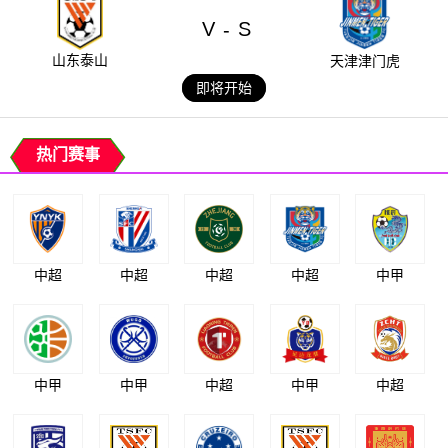
V
S
-
山东泰山
天津津门虎
即将开始
热门赛事
中超
中超
中超
中超
中甲
中甲
中甲
中超
中甲
中超