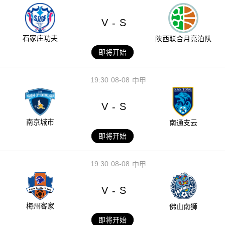
V
S
-
石家庄功夫
陕西联合月亮泊队
即将开始
19:30
08-08
中甲
V
S
-
南京城市
南通支云
即将开始
19:30
08-08
中甲
V
S
-
梅州客家
佛山南狮
即将开始