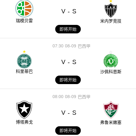
V
S
-
瑞模贝雷
米内罗竞技
即将开始
07:30
08-09
巴西甲
V
S
-
科里蒂巴
沙佩科恩斯
即将开始
08:00
08-09
巴西甲
V
S
-
博塔弗戈
弗鲁米嫩塞
即将开始