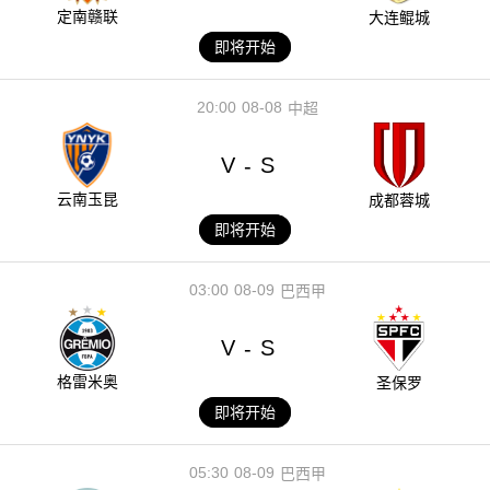
定南赣联
大连鲲城
即将开始
20:00
08-08
中超
V
S
-
云南玉昆
成都蓉城
即将开始
03:00
08-09
巴西甲
V
S
-
格雷米奥
圣保罗
即将开始
05:30
08-09
巴西甲