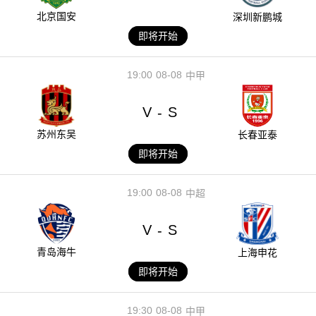
北京国安
深圳新鹏城
即将开始
19:00
08-08
中甲
V
S
-
苏州东吴
长春亚泰
即将开始
19:00
08-08
中超
V
S
-
青岛海牛
上海申花
即将开始
19:30
08-08
中甲