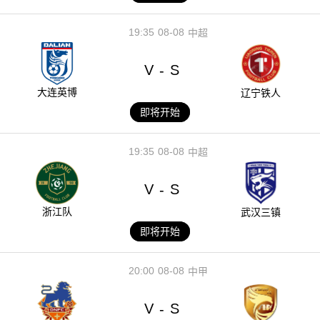
19:35
08-08
中超
V
S
-
大连英博
辽宁铁人
即将开始
19:35
08-08
中超
V
S
-
浙江队
武汉三镇
即将开始
20:00
08-08
中甲
V
S
-