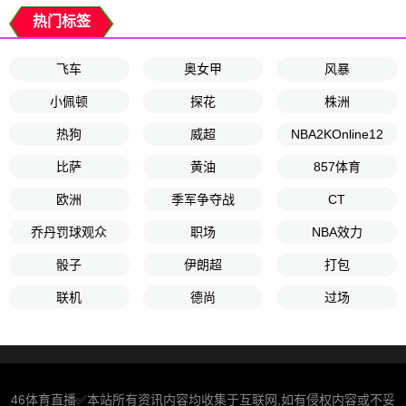
热门标签
飞车
奥女甲
风暴
小佩顿
探花
株洲
热狗
威超
NBA2KOnline12
比萨
黄油
857体育
欧洲
季军争夺战
CT
乔丹罚球观众
职场
NBA效力
骰子
伊朗超
打包
联机
德尚
过场
46体育直播✅本站所有资讯内容均收集于互联网,如有侵权内容或不妥