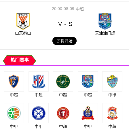
20:00
08-09
中超
V
S
-
山东泰山
天津津门虎
即将开始
热门赛事
中超
中超
中超
中超
中甲
中甲
中甲
中超
中甲
中超