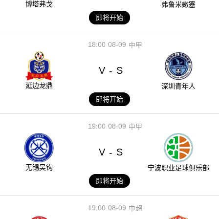
博塔弗戈
弗鲁米嫩塞
即将开始
18:00
08-09
中甲
V
S
-
延边龙鼎
深圳青年人
即将开始
19:00
08-09
中甲
V
S
-
无锡吴钩
宁波职业足球俱乐部
即将开始
19:00
08-09
中超