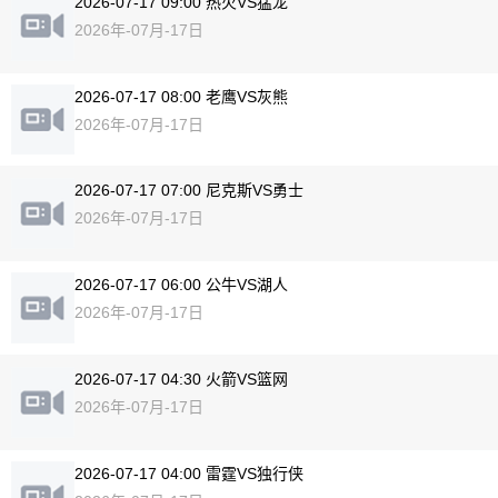
2026-07-17 09:00 热火VS猛龙
2026年-07月-17日
2026-07-17 08:00 老鹰VS灰熊
2026年-07月-17日
2026-07-17 07:00 尼克斯VS勇士
2026年-07月-17日
2026-07-17 06:00 公牛VS湖人
2026年-07月-17日
2026-07-17 04:30 火箭VS篮网
2026年-07月-17日
2026-07-17 04:00 雷霆VS独行侠