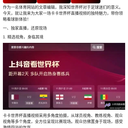
作为一名体育网站的文章编辑，我深知世界杯对于足球迷们的意义。
今天，就让我来为大家一场卡卡世界杯直播视频的独特魅力，带你领
略看球新体验！
一、独家直播，还原现场
1. 精选视角，身临其境
卡卡世界杯直播视频采用多角度拍摄，从球员视角、教练视角、观众
视角等多个角度，全方位呈现比赛现场。观众仿佛置身于现场，感受
激情四溢的气氛。