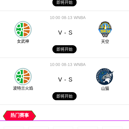
即将开始
10:00
08-13
WNBA
V
S
-
女武神
天空
即将开始
10:00
08-13
WNBA
V
S
-
波特兰火焰
山猫
即将开始
热门赛事