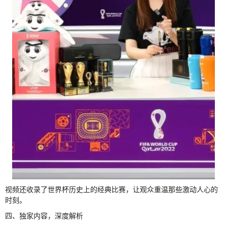
视频还收录了世界杯历史上的经典比赛，让观众重温那些激动人心的
时刻。
四、独家内容，深度解析