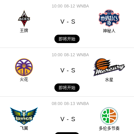
10:00
08-12
WNBA
V
S
-
王牌
神秘人
即将开始
10:00
08-12
WNBA
V
S
-
火花
水星
即将开始
08:00
08-13
WNBA
V
S
-
飞翼
多伦多节奏