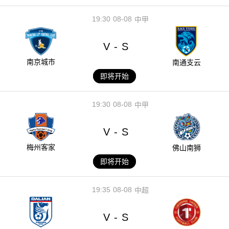
19:30
08-08
中甲
V
S
-
南京城市
南通支云
即将开始
19:30
08-08
中甲
V
S
-
梅州客家
佛山南狮
即将开始
19:35
08-08
中超
V
S
-