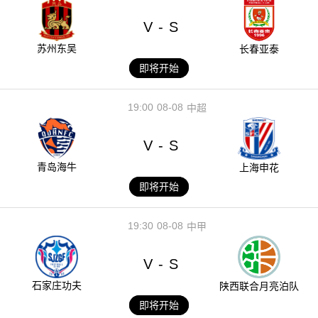
V
S
-
苏州东吴
长春亚泰
即将开始
19:00
08-08
中超
V
S
-
青岛海牛
上海申花
即将开始
19:30
08-08
中甲
V
S
-
石家庄功夫
陕西联合月亮泊队
即将开始