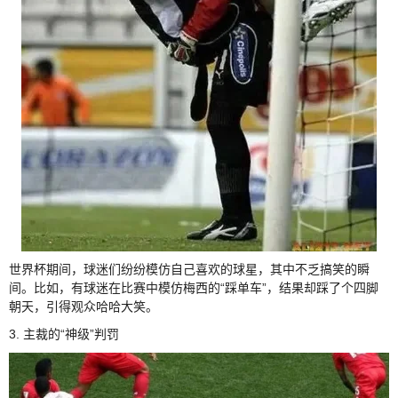
世界杯期间，球迷们纷纷模仿自己喜欢的球星，其中不乏搞笑的瞬
间。比如，有球迷在比赛中模仿梅西的“踩单车”，结果却踩了个四脚
朝天，引得观众哈哈大笑。
3. 主裁的“神级”判罚