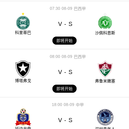
07:30
08-09
巴西甲
V
S
-
科里蒂巴
沙佩科恩斯
即将开始
08:00
08-09
巴西甲
V
S
-
博塔弗戈
弗鲁米嫩塞
即将开始
18:00
08-09
中甲
V
S
-
延边龙鼎