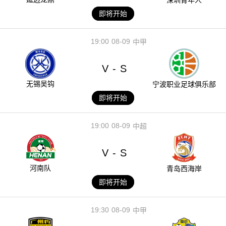
深圳青年人
即将开始
19:00
08-09
中甲
V
S
-
无锡吴钩
宁波职业足球俱乐部
即将开始
19:00
08-09
中超
V
S
-
河南队
青岛西海岸
即将开始
19:30
08-09
中甲