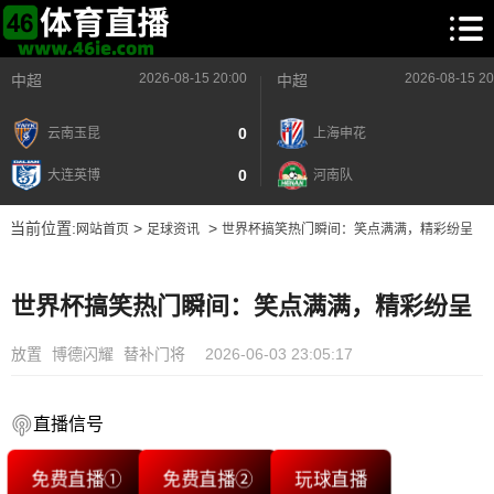
2026-08-15 20:00
2026-08-15 20
中超
中超
0
云南玉昆
上海申花
0
大连英博
河南队
当前位置:
>
>
网站首页
足球资讯
世界杯搞笑热门瞬间：笑点满满，精彩纷呈
世界杯搞笑热门瞬间：笑点满满，精彩纷呈
放置
博德闪耀
替补门将
2026-06-03 23:05:17
直播信号
免费直播①
免费直播②
玩球直播