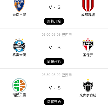
V
S
-
云南玉昆
成都蓉城
即将开始
03:00
08-09
巴西甲
V
S
-
格雷米奥
圣保罗
即将开始
05:30
08-09
巴西甲
V
S
-
瑞模贝雷
米内罗竞技
即将开始