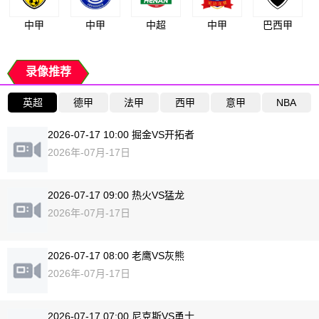
中甲
中甲
中超
中甲
巴西甲
录像推荐
英超
德甲
法甲
西甲
意甲
NBA
2026-07-17 10:00 掘金VS开拓者
2026年-07月-17日
2026-07-17 09:00 热火VS猛龙
2026年-07月-17日
2026-07-17 08:00 老鹰VS灰熊
2026年-07月-17日
2026-07-17 07:00 尼克斯VS勇士