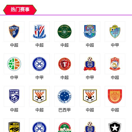
热门赛事
中超
中超
中超
中超
中甲
中甲
中甲
中超
中甲
中超
中超
中超
巴西甲
中超
中超