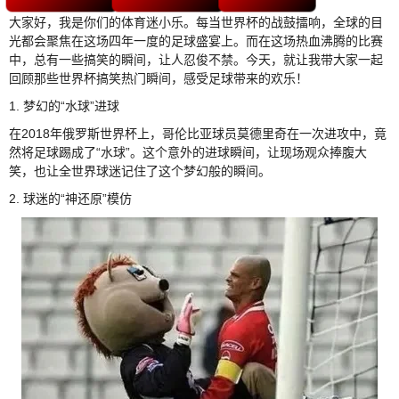
大家好，我是你们的体育迷小乐。每当世界杯的战鼓擂响，全球的目
光都会聚焦在这场四年一度的足球盛宴上。而在这场热血沸腾的比赛
中，总有一些搞笑的瞬间，让人忍俊不禁。今天，就让我带大家一起
回顾那些世界杯搞笑热门瞬间，感受足球带来的欢乐！
1. 梦幻的“水球”进球
在2018年俄罗斯世界杯上，哥伦比亚球员莫德里奇在一次进攻中，竟
然将足球踢成了“水球”。这个意外的进球瞬间，让现场观众捧腹大
笑，也让全世界球迷记住了这个梦幻般的瞬间。
2. 球迷的“神还原”模仿