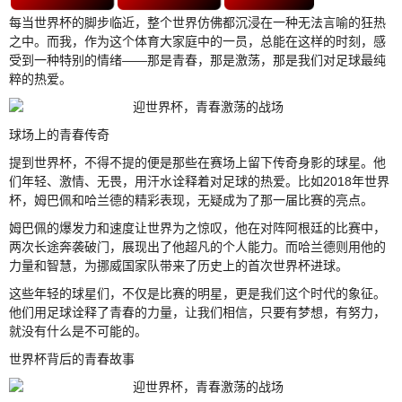
每当世界杯的脚步临近，整个世界仿佛都沉浸在一种无法言喻的狂热
之中。而我，作为这个体育大家庭中的一员，总能在这样的时刻，感
受到一种特别的情绪——那是青春，那是激荡，那是我们对足球最纯
粹的热爱。
球场上的青春传奇
提到世界杯，不得不提的便是那些在赛场上留下传奇身影的球星。他
们年轻、激情、无畏，用汗水诠释着对足球的热爱。比如2018年世界
杯，姆巴佩和哈兰德的精彩表现，无疑成为了那一届比赛的亮点。
姆巴佩的爆发力和速度让世界为之惊叹，他在对阵阿根廷的比赛中，
两次长途奔袭破门，展现出了他超凡的个人能力。而哈兰德则用他的
力量和智慧，为挪威国家队带来了历史上的首次世界杯进球。
这些年轻的球星们，不仅是比赛的明星，更是我们这个时代的象征。
他们用足球诠释了青春的力量，让我们相信，只要有梦想，有努力，
就没有什么是不可能的。
世界杯背后的青春故事