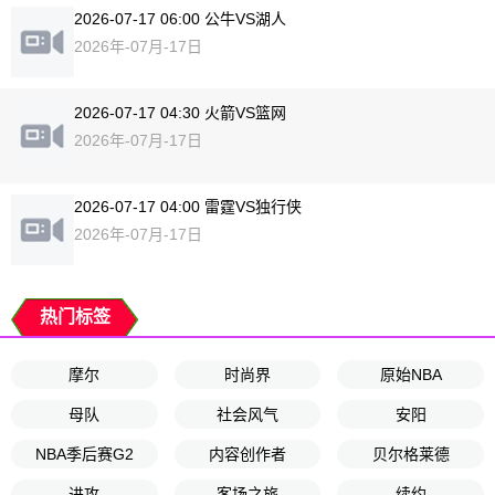
2026-07-17 06:00 公牛VS湖人
2026年-07月-17日
2026-07-17 04:30 火箭VS篮网
2026年-07月-17日
2026-07-17 04:00 雷霆VS独行侠
2026年-07月-17日
热门标签
摩尔
时尚界
原始NBA
母队
社会风气
安阳
NBA季后赛G2
内容创作者
贝尔格莱德
进攻
客场之旅
续约