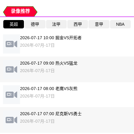
录像推荐
英超
德甲
法甲
西甲
意甲
NBA
2026-07-17 10:00 掘金VS开拓者
2026年-07月-17日
2026-07-17 09:00 热火VS猛龙
2026年-07月-17日
2026-07-17 08:00 老鹰VS灰熊
2026年-07月-17日
2026-07-17 07:00 尼克斯VS勇士
2026年-07月-17日