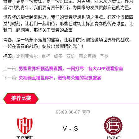
青春，更是一份责任，是一份对国家、对民族、对未来的责任。作为
新时代的青年，我们要有责任担当，为国家的发展贡献自己的力量。
世界杯的脚步越来越近，我们的青春梦想也随之沸腾。在这个激情四
溢的时刻，让我们一起期待，那些在球场上挥洒青春的传奇球星，让
我们一起期待，那些关于青春的故事。
青春，是一场永不落幕的盛宴，让我们共同迎接这场世界杯的狂欢，
一起在青春的战场，绽放出最耀眼的光芒！
标签
：
比利亚雷尔
柬杯
蝎子
双雄
图文直播
圣徒
上一篇:
男篮世界杯预选赛直播，一网打尽！各大APP观看指南
下一篇:
央视频直播世界杯，激情与荣耀的视觉盛宴
推荐比赛
06:00
08-07
阿甲
V
S
-
圣塔菲联
拉努斯