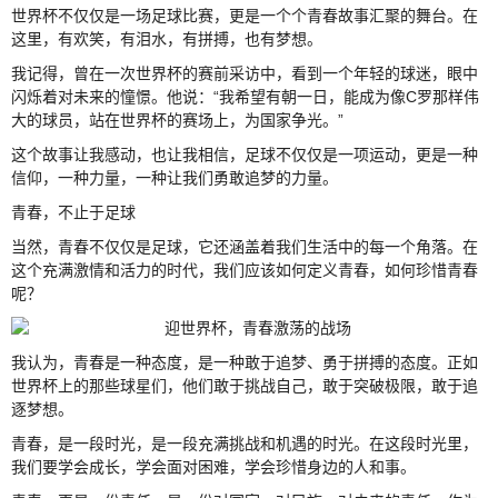
世界杯不仅仅是一场足球比赛，更是一个个青春故事汇聚的舞台。在
这里，有欢笑，有泪水，有拼搏，也有梦想。
我记得，曾在一次世界杯的赛前采访中，看到一个年轻的球迷，眼中
闪烁着对未来的憧憬。他说：“我希望有朝一日，能成为像C罗那样伟
大的球员，站在世界杯的赛场上，为国家争光。”
这个故事让我感动，也让我相信，足球不仅仅是一项运动，更是一种
信仰，一种力量，一种让我们勇敢追梦的力量。
青春，不止于足球
当然，青春不仅仅是足球，它还涵盖着我们生活中的每一个角落。在
这个充满激情和活力的时代，我们应该如何定义青春，如何珍惜青春
呢？
我认为，青春是一种态度，是一种敢于追梦、勇于拼搏的态度。正如
世界杯上的那些球星们，他们敢于挑战自己，敢于突破极限，敢于追
逐梦想。
青春，是一段时光，是一段充满挑战和机遇的时光。在这段时光里，
我们要学会成长，学会面对困难，学会珍惜身边的人和事。