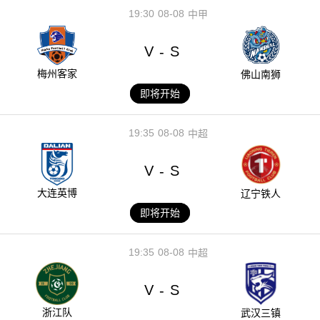
19:30
08-08
中甲
V
S
-
梅州客家
佛山南狮
即将开始
19:35
08-08
中超
V
S
-
大连英博
辽宁铁人
即将开始
19:35
08-08
中超
V
S
-
浙江队
武汉三镇