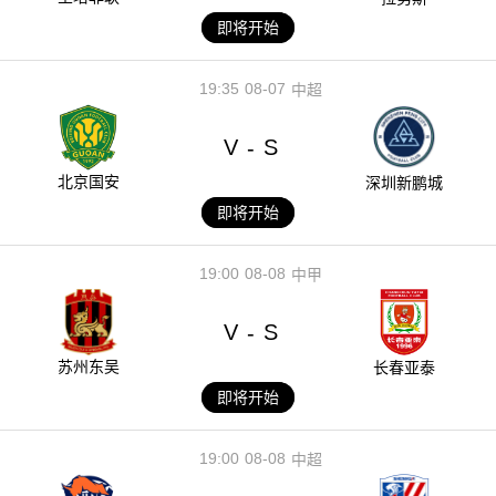
即将开始
19:35
08-07
中超
V
S
-
北京国安
深圳新鹏城
即将开始
19:00
08-08
中甲
V
S
-
苏州东吴
长春亚泰
即将开始
19:00
08-08
中超