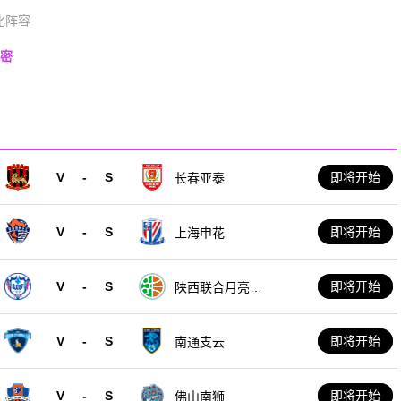
化阵容
秘密
V
-
S
即将开始
长春亚泰
V
-
S
即将开始
上海申花
V
-
S
即将开始
陕西联合月亮泊
队
V
-
S
即将开始
南通支云
V
-
S
即将开始
佛山南狮