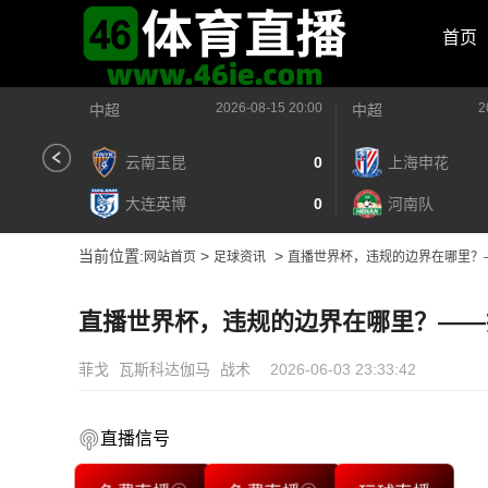
首页
2026-08-15 20:00
2
中超
中超
云南玉昆
0
上海申花
大连英博
0
河南队
当前位置:
>
>
网站首页
足球资讯
直播世界杯，违规的边界在哪里？
直播世界杯，违规的边界在哪里？——
菲戈
瓦斯科达伽马
战术
2026-06-03 23:33:42
直播信号