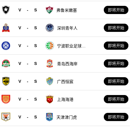
V
-
S
即将开始
弗鲁米嫩塞
V
-
S
即将开始
深圳青年人
V
-
S
即将开始
宁波职业足球俱
乐部
V
-
S
即将开始
青岛西海岸
V
-
S
即将开始
广西恒宸
V
-
S
即将开始
上海海港
V
-
S
即将开始
天津津门虎