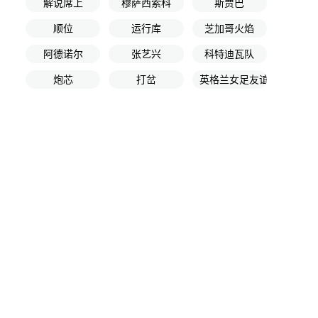
解说席上
穆萨西索科
斯贾巴
顺位
运行库
芝加哥火焰
阿德诺尔
张艺兴
科特迪瓦队
炮芯
打岔
英格兰女足友谊赛