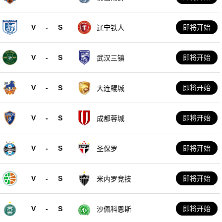
V
-
S
即将开始
辽宁铁人
V
-
S
即将开始
武汉三镇
V
-
S
即将开始
大连鲲城
V
-
S
即将开始
成都蓉城
V
-
S
即将开始
圣保罗
V
-
S
即将开始
米内罗竞技
V
-
S
即将开始
沙佩科恩斯