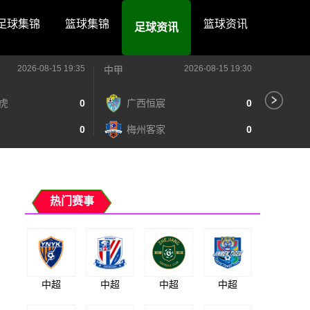
足球集锦
篮球集锦
篮球资讯
足球资讯
2026-08-15 19:35
2026-08-15 19:30
中甲
中甲
虎
0
广西恒宸
0
陕
0
梅州客家
0
长
热门赛事
中超
中超
中超
中超