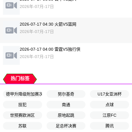
2026年-07月-17日
2026-07-17 04:30 火箭VS篮网
2026年-07月-17日
2026-07-17 04:00 雷霆VS独行侠
2026年-07月-17日
热门标签
德甲升降级附加赛次回合
努尔基奇
U17女亚洲杯
技犯
南通
点球
世预赛欧洲区
原地起跳
江原FC
苏联
足总杯决赛
腾讯