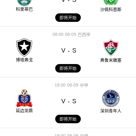
科里蒂巴
沙佩科恩斯
即将开始
08:00
08-09
巴西甲
V
S
-
博塔弗戈
弗鲁米嫩塞
即将开始
18:00
08-09
中甲
V
S
-
延边龙鼎
深圳青年人
即将开始
19:00
08-09
中甲