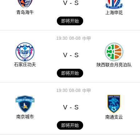
V
S
-
青岛海牛
上海申花
即将开始
19:30
08-08
中甲
V
S
-
石家庄功夫
陕西联合月亮泊队
即将开始
19:30
08-08
中甲
V
S
-
南京城市
南通支云
即将开始