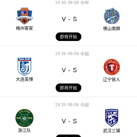
19:30
08-08
中甲
V
S
-
梅州客家
佛山南狮
即将开始
19:35
08-08
中超
V
S
-
大连英博
辽宁铁人
即将开始
19:35
08-08
中超
V
S
-
浙江队
武汉三镇