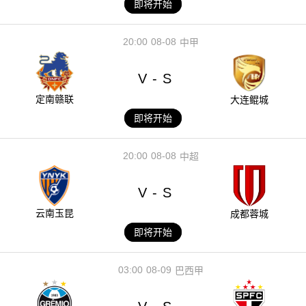
即将开始
20:00
08-08
中甲
V
S
-
定南赣联
大连鲲城
即将开始
20:00
08-08
中超
V
S
-
云南玉昆
成都蓉城
即将开始
03:00
08-09
巴西甲