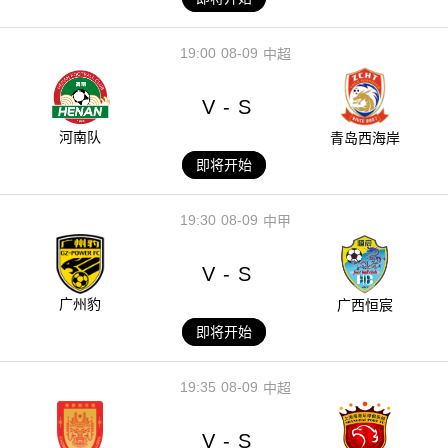
19:00
08-09
中超
V
S
-
河南队
青岛西海岸
即将开始
19:30
08-09
中甲
V
S
-
广州豹
广西恒宸
即将开始
19:35
08-09
中超
V
S
-