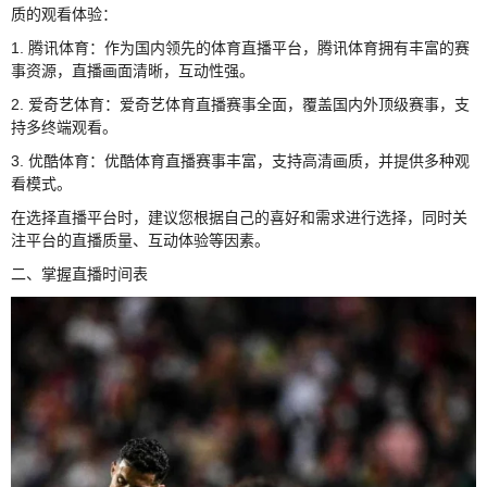
质的观看体验：
1. 腾讯体育：作为国内领先的体育直播平台，腾讯体育拥有丰富的赛
事资源，直播画面清晰，互动性强。
2. 爱奇艺体育：爱奇艺体育直播赛事全面，覆盖国内外顶级赛事，支
持多终端观看。
3. 优酷体育：优酷体育直播赛事丰富，支持高清画质，并提供多种观
看模式。
在选择直播平台时，建议您根据自己的喜好和需求进行选择，同时关
注平台的直播质量、互动体验等因素。
二、掌握直播时间表