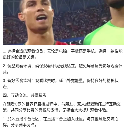
1. 选择合适的观看设备：无论是电脑、平板还是手机，选择一款性能
良好的设备是关键。
2. 调整观看环境：确保观看环境光线适宜，避免屏幕反光影响观看体
验。
3. 备好零食饮料：观看比赛时，适当补充能量，保持良好的精神状
态。
四、互动交流，共赏精彩
在观看C罗的世界杯直播过程中，与朋友、家人或球迷们进行互动交
流，共同分享比赛的喜悦与激情，无疑会大大提升观看体验。
1. 加入直播平台社区：在直播平台上加入社区，与其他球迷交流心
得，分享赛事亮点。