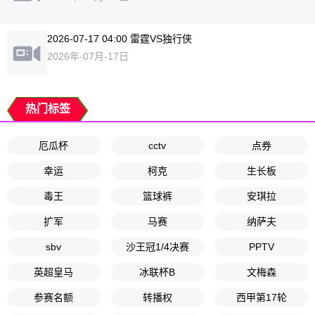
2026-07-17 04:00 雷霆VS独行侠
2026年-07月-17日
热门标签
厄瓜杯
cctv
点券
幸运
柯克
生长板
毒王
篮球裤
安琪拉
扩军
马赛
纳萨夫
sbv
沙王冠1/4决赛
PPTV
英超皇马
冰联杯B
文梅森
参赛名额
转播权
西甲第17轮