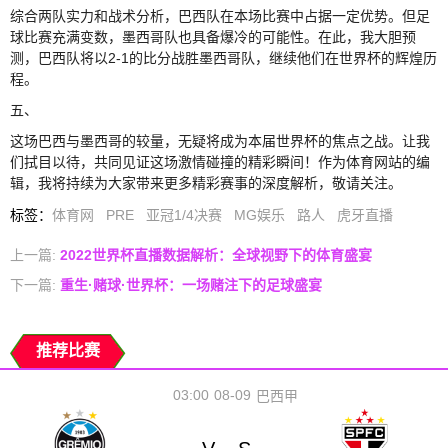
综合两队实力和战术分析，巴西队在本场比赛中占据一定优势。但足
球比赛充满变数，墨西哥队也具备爆冷的可能性。在此，我大胆预
测，巴西队将以2-1的比分战胜墨西哥队，继续他们在世界杯的辉煌历
程。
五、
这场巴西与墨西哥的较量，无疑将成为本届世界杯的焦点之战。让我
们拭目以待，共同见证这场激情碰撞的精彩瞬间！作为体育网站的编
辑，我将持续为大家带来更多精彩赛事的深度解析，敬请关注。
标签
：
体育网
PRE
亚冠1/4决赛
MG娱乐
路人
虎牙直播
上一篇:
2022世界杯直播数据解析：全球视野下的体育盛宴
下一篇:
重生·赌球·世界杯：一场赌注下的足球盛宴
推荐比赛
03:00
08-09
巴西甲