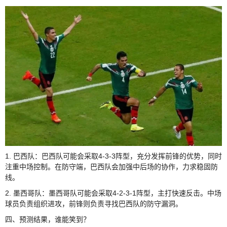
1. 巴西队：巴西队可能会采取4-3-3阵型，充分发挥前锋的优势，同时
注重中场控制。在防守端，巴西队会加强中后场的协作，力求稳固防
线。
2. 墨西哥队：墨西哥队可能会采取4-2-3-1阵型，主打快速反击。中场
球员负责组织进攻，前锋则负责寻找巴西队的防守漏洞。
四、预测结果，谁能笑到？