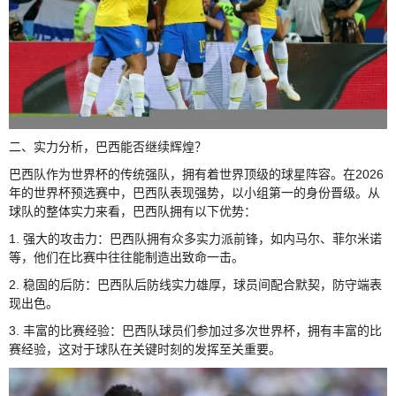
二、实力分析，巴西能否继续辉煌？
巴西队作为世界杯的传统强队，拥有着世界顶级的球星阵容。在2026
年的世界杯预选赛中，巴西队表现强势，以小组第一的身份晋级。从
球队的整体实力来看，巴西队拥有以下优势：
1. 强大的攻击力：巴西队拥有众多实力派前锋，如内马尔、菲尔米诺
等，他们在比赛中往往能制造出致命一击。
2. 稳固的后防：巴西队后防线实力雄厚，球员间配合默契，防守端表
现出色。
3. 丰富的比赛经验：巴西队球员们参加过多次世界杯，拥有丰富的比
赛经验，这对于球队在关键时刻的发挥至关重要。