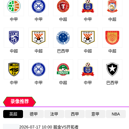
中甲
中甲
中超
中甲
中超
中超
中超
巴西甲
中超
中超
中甲
中甲
中超
中甲
巴西甲
录像推荐
英超
德甲
法甲
西甲
意甲
NBA
2026-07-17 10:00 掘金VS开拓者