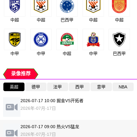
中超
中超
巴西甲
中超
中超
中甲
中甲
中超
中甲
巴西甲
录像推荐
英超
德甲
法甲
西甲
意甲
NBA
2026-07-17 10:00 掘金VS开拓者
2026年-07月-17日
2026-07-17 09:00 热火VS猛龙
2026年-07月-17日