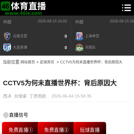
2026-08-15 20:00
2026-08-15 20
中超
中超
0
云南玉昆
上海申花
0
大连英博
河南队
当前位置:
>
>
网站首页
足球资讯
CCTV5为何未直播世界杯：背后原因大
CCTV5为何未直播世界杯：背后原因大
西决
台球桌
丁彦雨航
2026-06-04 15:58:35
直播信号
免费直播①
免费直播②
玩球直播