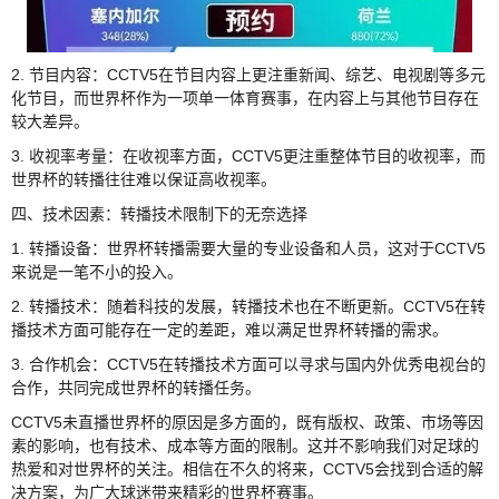
2. 节目内容：CCTV5在节目内容上更注重新闻、综艺、电视剧等多元
化节目，而世界杯作为一项单一体育赛事，在内容上与其他节目存在
较大差异。
3. 收视率考量：在收视率方面，CCTV5更注重整体节目的收视率，而
世界杯的转播往往难以保证高收视率。
四、技术因素：转播技术限制下的无奈选择
1. 转播设备：世界杯转播需要大量的专业设备和人员，这对于CCTV5
来说是一笔不小的投入。
2. 转播技术：随着科技的发展，转播技术也在不断更新。CCTV5在转
播技术方面可能存在一定的差距，难以满足世界杯转播的需求。
3. 合作机会：CCTV5在转播技术方面可以寻求与国内外优秀电视台的
合作，共同完成世界杯的转播任务。
CCTV5未直播世界杯的原因是多方面的，既有版权、政策、市场等因
素的影响，也有技术、成本等方面的限制。这并不影响我们对足球的
热爱和对世界杯的关注。相信在不久的将来，CCTV5会找到合适的解
决方案，为广大球迷带来精彩的世界杯赛事。