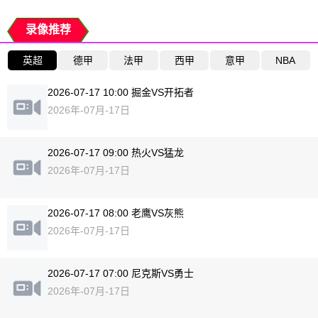
录像推荐
英超
德甲
法甲
西甲
意甲
NBA
2026-07-17 10:00 掘金VS开拓者
2026年-07月-17日
2026-07-17 09:00 热火VS猛龙
2026年-07月-17日
2026-07-17 08:00 老鹰VS灰熊
2026年-07月-17日
2026-07-17 07:00 尼克斯VS勇士
2026年-07月-17日