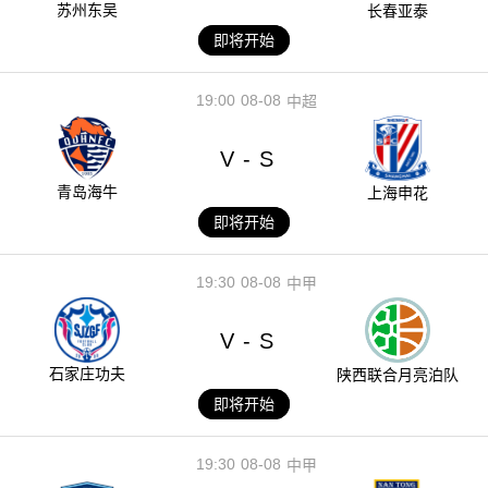
苏州东吴
长春亚泰
即将开始
19:00
08-08
中超
V
S
-
青岛海牛
上海申花
即将开始
19:30
08-08
中甲
V
S
-
石家庄功夫
陕西联合月亮泊队
即将开始
19:30
08-08
中甲