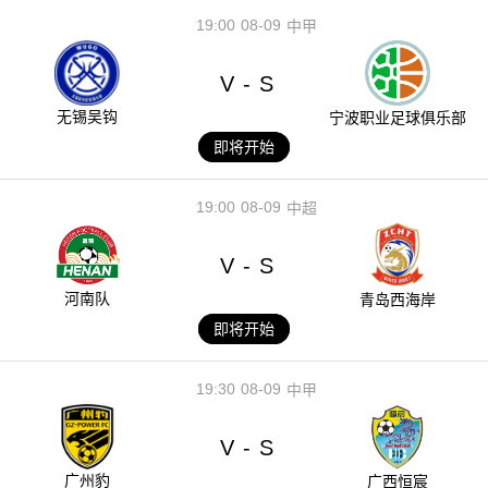
19:00
08-09
中甲
V
S
-
无锡吴钩
宁波职业足球俱乐部
即将开始
19:00
08-09
中超
V
S
-
河南队
青岛西海岸
即将开始
19:30
08-09
中甲
V
S
-
广州豹
广西恒宸