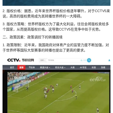
2. 版权价格：据悉，近年来世界杯版权价格逐年攀升，对于CCTV5来
说，高昂的版权费用成为其转播世界杯的一大障碍。
3. 版权方策略：世界杯版权方为了最大化利益，往往会将版权卖给多
个国家，从而提高版权价格。这导致CCTV5在竞争中处于劣势。
二、政策因素：政策调控下的转播困境
1. 政策限制：近年来，我国政府对体育产业的监管力度不断加强，对
于世界杯等国际大型赛事的转播也提出了更高的要求。