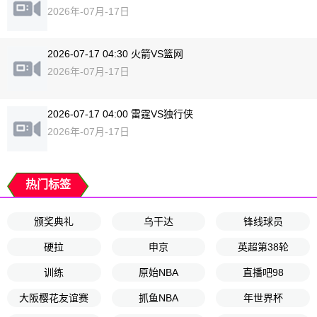
2026年-07月-17日
2026-07-17 04:30 火箭VS篮网
2026年-07月-17日
2026-07-17 04:00 雷霆VS独行侠
2026年-07月-17日
热门标签
颁奖典礼
乌干达
锋线球员
硬拉
申京
英超第38轮
训练
原始NBA
直播吧98
大阪樱花友谊赛
抓鱼NBA
年世界杯