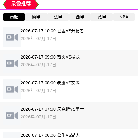
录像推荐
英超
德甲
法甲
西甲
意甲
NBA
2026-07-17 10:00 掘金VS开拓者
2026年-07月-17日
2026-07-17 09:00 热火VS猛龙
2026年-07月-17日
2026-07-17 08:00 老鹰VS灰熊
2026年-07月-17日
2026-07-17 07:00 尼克斯VS勇士
2026年-07月-17日
2026-07-17 06:00 公牛VS湖人