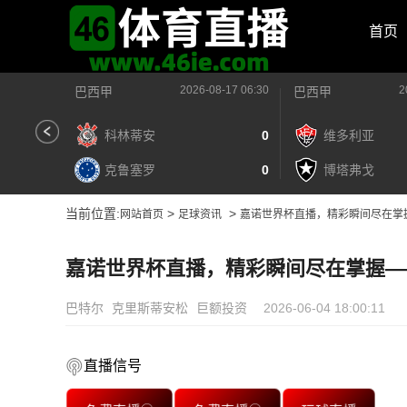
首页
2026-08-17 06:30
2
巴西甲
巴西甲
科林蒂安
0
维多利亚
克鲁塞罗
0
博塔弗戈
当前位置:
>
>
网站首页
足球资讯
嘉诺世界杯直播，精彩瞬间尽在掌
嘉诺世界杯直播，精彩瞬间尽在掌握—
巴特尔
克里斯蒂安松
巨额投资
2026-06-04 18:00:11
直播信号