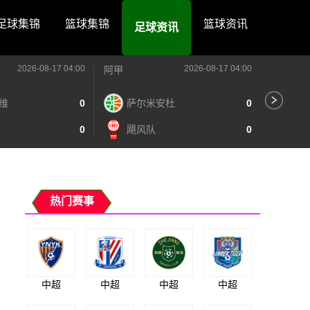
足球集锦
篮球集锦
篮球资讯
足球资讯
2026-08-17 04:00
2026-08-17 04:00
阿甲
阿甲
维
0
萨尔米安杜
0
河
0
飓风队
0
阿
热门赛事
中超
中超
中超
中超