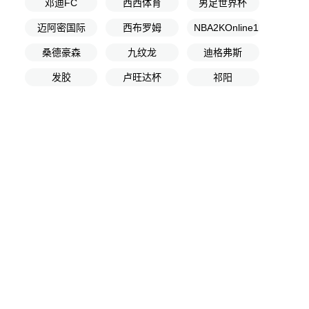
邓迪FC
西西体育
男足世界杯
迈阿密国际
西布罗姆
NBA2KOnline12
桑德豪森
九纹龙
迪格弗斯
发胶
卢旺达杯
祁阳