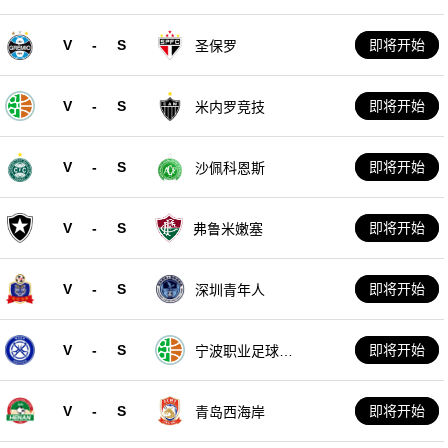
V
-
S
即将开始
圣保罗
V
-
S
即将开始
米内罗竞技
V
-
S
即将开始
沙佩科恩斯
V
-
S
即将开始
弗鲁米嫩塞
V
-
S
即将开始
深圳青年人
V
-
S
即将开始
宁波职业足球俱
乐部
V
-
S
即将开始
青岛西海岸