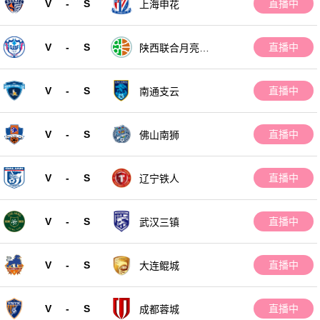
V
-
S
直播中
上海申花
V
-
S
直播中
陕西联合月亮泊
队
V
-
S
直播中
南通支云
V
-
S
直播中
佛山南狮
V
-
S
直播中
辽宁铁人
V
-
S
直播中
武汉三镇
V
-
S
直播中
大连鲲城
V
-
S
直播中
成都蓉城