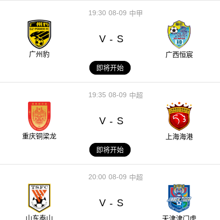
19:30
08-09
中甲
V
S
-
广州豹
广西恒宸
即将开始
19:35
08-09
中超
V
S
-
重庆铜梁龙
上海海港
即将开始
20:00
08-09
中超
V
S
-
山东泰山
天津津门虎