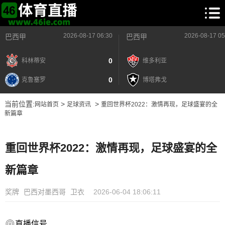
2026-08-17 06:30
2026-08-17 05
巴西甲
巴西甲
0
科林蒂安
维多利亚
0
克鲁塞罗
博塔弗戈
当前位置:
>
>
网站首页
足球资讯
重回世界杯2022：激情再现，足球盛宴的全
新篇章
重回世界杯2022：激情再现，足球盛宴的全
新篇章
奖牌
巴西对墨西哥
卫衣
2026-06-04 18:06:11
直播信号