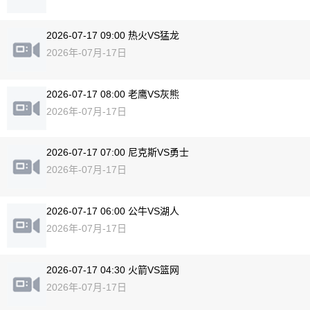
2026-07-17 09:00 热火VS猛龙
2026年-07月-17日
2026-07-17 08:00 老鹰VS灰熊
2026年-07月-17日
2026-07-17 07:00 尼克斯VS勇士
2026年-07月-17日
2026-07-17 06:00 公牛VS湖人
2026年-07月-17日
2026-07-17 04:30 火箭VS篮网
2026年-07月-17日