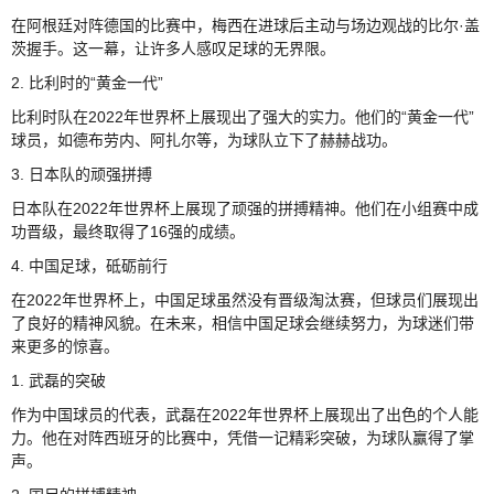
在阿根廷对阵德国的比赛中，梅西在进球后主动与场边观战的比尔·盖
茨握手。这一幕，让许多人感叹足球的无界限。
2. 比利时的“黄金一代”
比利时队在2022年世界杯上展现出了强大的实力。他们的“黄金一代”
球员，如德布劳内、阿扎尔等，为球队立下了赫赫战功。
3. 日本队的顽强拼搏
日本队在2022年世界杯上展现了顽强的拼搏精神。他们在小组赛中成
功晋级，最终取得了16强的成绩。
4. 中国足球，砥砺前行
在2022年世界杯上，中国足球虽然没有晋级淘汰赛，但球员们展现出
了良好的精神风貌。在未来，相信中国足球会继续努力，为球迷们带
来更多的惊喜。
1. 武磊的突破
作为中国球员的代表，武磊在2022年世界杯上展现出了出色的个人能
力。他在对阵西班牙的比赛中，凭借一记精彩突破，为球队赢得了掌
声。