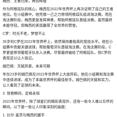
梅西：王者归来，再创辉煌
作为阿根廷队的核心，梅西在2022年世界杯上再次证明了自己的王者
地位。在小组赛中，他凭借一己之力带领阿根廷队挺进淘汰赛。而在
淘汰赛阶段，梅西更是发挥神勇，帮助阿根廷队晋级决赛。虽然最终
未能夺冠，但梅西的表现赢得了全世界的赞誉。
C罗：时光不老，梦想不止
35岁的C罗在2022年世界杯上，依然保持着极高的竞技水平。他在小
组赛中贡献关键进球，帮助葡萄牙队晋级淘汰赛。在淘汰赛阶段，C
罗更是带领葡萄牙队杀入决赛。尽管最终输给了阿根廷队，但C罗的
表现足以让人铭记。
姆巴佩：天赋异禀，未来可期
年仅23岁的姆巴佩在2022年世界杯上大放异彩。他在小组赛和淘汰赛
中连续进球，成为了本届世界杯的最佳射手。姆巴佩的天赋和实力，
让人看到了足球的未来。
3. 惊艳瞬间，定格永恒
2022年世界杯，除了球星们的精彩表现外，还有一些令人难以忘怀的
瞬间。以下是一些让人印象深刻的画面：
1. 比尔·盖茨与梅西的握手